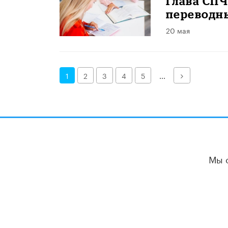
Глава СПЧ
переводн
20 мая
Далее
1
2
3
4
5
...
Мы 