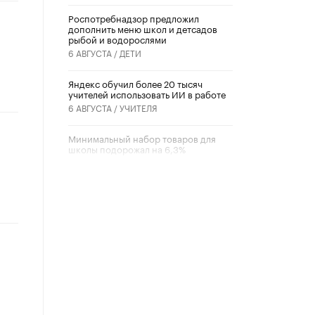
Роспотребнадзор предложил
дополнить меню школ и детсадов
рыбой и водорослями
6 АВГУСТА /
ДЕТИ
​Яндекс обучил более 20 тысяч
учителей использовать ИИ в работе
6 АВГУСТА /
УЧИТЕЛЯ
Минимальный набор товаров для
школы подорожал на 6,3%
5 АВГУСТА /
ШКОЛЬНИКИ
Вышел в свет новый номер научно-
публицистического журнала
«Образовательная политика» № 2
(2026)
3 ИЮЛЯ /
АНОНС
Школьники и студенты Москвы
почтили память героев Великой
Отечественной войны
22 ИЮНЯ /
ГОРОДСКОЕ ОБРАЗОВАНИЕ