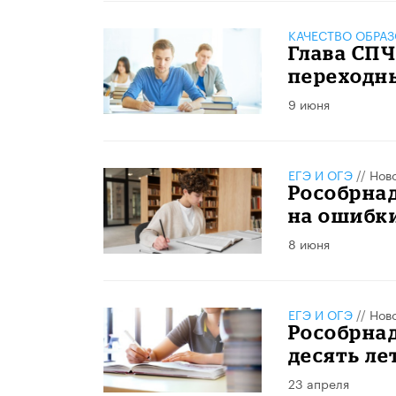
КАЧЕСТВО ОБРА
Глава СПЧ
переходн
9 июня
ЕГЭ И ОГЭ
//
Нов
Рособрна
на ошибки
8 июня
ЕГЭ И ОГЭ
//
Нов
Рособрнад
десять ле
23 апреля