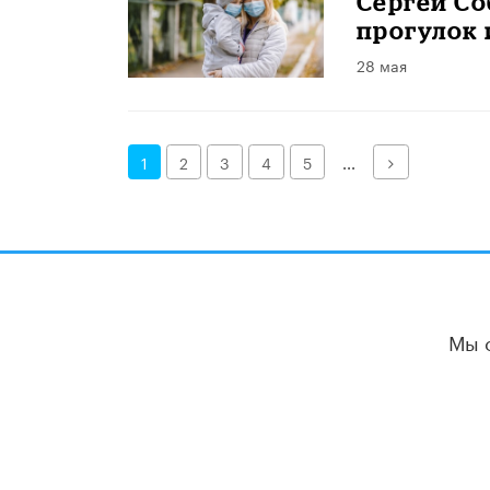
Сергей Со
прогулок 
28 мая
Далее
1
2
3
4
5
...
Мы 