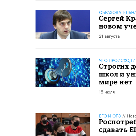
ОБРАЗОВАТЕЛЬН
Сергей Кр
новом уч
21 августа
ЧТО ПРОИСХОДИ
Строгих д
школ и ун
мире нет
15 июля
ЕГЭ И ОГЭ
//
Нов
Роспотре
сдавать Е