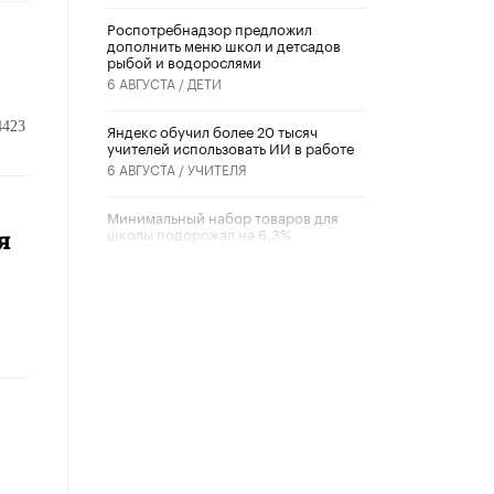
Роспотребнадзор предложил
дополнить меню школ и детсадов
рыбой и водорослями
6 АВГУСТА /
ДЕТИ
4423
​Яндекс обучил более 20 тысяч
учителей использовать ИИ в работе
6 АВГУСТА /
УЧИТЕЛЯ
Минимальный набор товаров для
школы подорожал на 6,3%
я
5 АВГУСТА /
ШКОЛЬНИКИ
Вышел в свет новый номер научно-
публицистического журнала
«Образовательная политика» № 2
(2026)
3 ИЮЛЯ /
АНОНС
Школьники и студенты Москвы
почтили память героев Великой
Отечественной войны
22 ИЮНЯ /
ГОРОДСКОЕ ОБРАЗОВАНИЕ