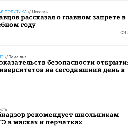
АЯ ПОЛИТИКА
//
Новость
авцов рассказал о главном запрете в
ебном году
1
Т?
//
Тема дня
оказательств безопасности открыти
иверситетов на сегодняшний день в
ость
бнадзор рекомендует школьникам
ГЭ в масках и перчатках