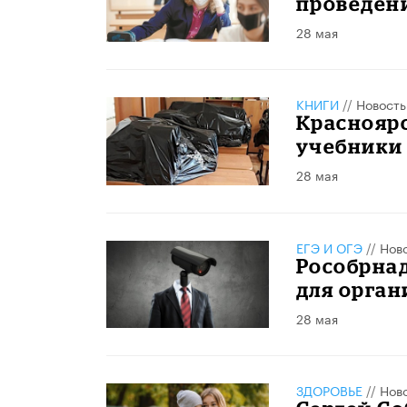
проведени
28 мая
КНИГИ
//
Новость
Краснояр
учебники
28 мая
ЕГЭ И ОГЭ
//
Нов
Рособрнад
для орга
28 мая
ЗДОРОВЬЕ
//
Нов