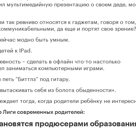
вил мультимедийную презентацию о своем деде, м
и так ревниво относятся к гаджетам, говоря о том,
екоммуникабельными, да еще и портят свое зрение
сейчас модно быть умным.
етей к IPad.
вность – сделать в офлайн что-то настолько
тел заниматься компьютерными играми.
 петь “Биттлз” под гитару.
 вытаскивать себя из болота обыденности».
еждает тогда, когда родители ребёнку не интерес
 Лиги современных родителей:
тановятся продюсерами образовани