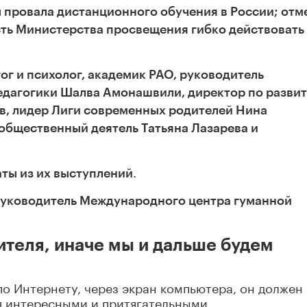
 провала дистанционного обучения в России; отм
сть Министерства просвещения гибко действовать
ог и психолог, академик РАО, руководитель
едагогики Шалва Амонашвили, директор по разви
в, лидер Лиги современных родителей Нина
общественный деятель Татьяна Лазарева и
.
ты из их выступлений
руководитель Международного центра гуманной
ителя, иначе мы и дальше будем
по Интернету, через экран компьютера, он должен
ия интересными и притягательными.