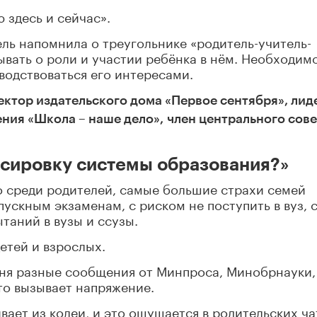
 здесь и сейчас».
ль напомнила о треугольнике «родитель-учитель-
ывать о роли и участии ребёнка в нём. Необходим
водствоваться его интересами.
ктор издательского дома «Первое сентября», лид
ения «Школа
–
наше дело»,
член центрального сове
нсировку системы образования?»
о среди родителей, самые большие страхи семей
пускным экзаменам, с риском не поступить в вуз, 
таний в вузы и ссузы.
етей и взрослых.
дня разные сообщения от Минпроса, Минобрнауки,
то вызывает напряжение.
ает из колеи, и это ощущается в родительских ча