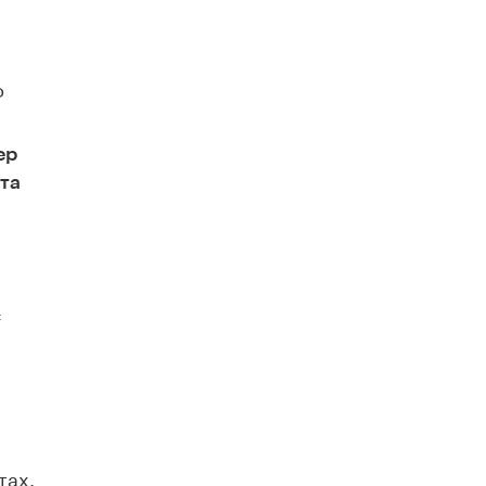
о
ер
та
с
тах.