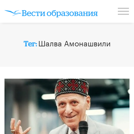
Шалва Амонашвили
Тег: