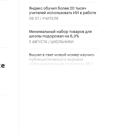
​Яндекс обучил более 20 тысяч
учителей использовать ИИ в работе
09:57 /
УЧИТЕЛЯ
Минимальный набор товаров для
школы подорожал на 6,3%
5 АВГУСТА /
ШКОЛЬНИКИ
Вышел в свет новый номер научно-
публицистического журнала
«Образовательная политика» № 2
ме
(2026)
3 ИЮЛЯ /
АНОНС
Школьники и студенты Москвы
почтили память героев Великой
Отечественной войны
22 ИЮНЯ /
ГОРОДСКОЕ ОБРАЗОВАНИЕ
«Егор, давай во двор!»
22 ИЮНЯ /
АНОНС
Из закона о регулировании ИИ