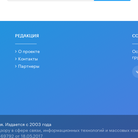
РЕДАКЦИЯ
С
О проекте
Ос
гр
Контакты
Партнеры
я. Издается с 2003 года
зору в сфере связи, информационных технологий и массовых ко
69792 от 18.05.2017