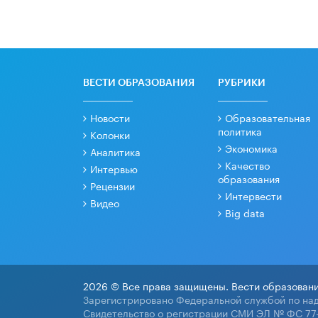
ВЕСТИ ОБРАЗОВАНИЯ
РУБРИКИ
Новости
Образовательная
политика
Колонки
Экономика
Аналитика
Качество
Интервью
образования
Рецензии
Интервести
Видео
Big data
2026 © Все права защищены. Вести образовани
Зарегистрировано Федеральной службой по над
Свидетельство о регистрации СМИ ЭЛ № ФС 77-