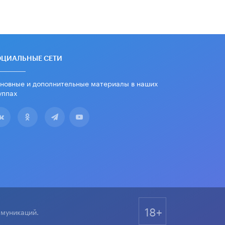
школьные учебники примеры
женщин-инженеров
5 ИЮНЯ /
УЧЕБНИКИ
Уличенный в списывании школьник
вернул себе призовое место на
олимпиаде через суд
ОЦИАЛЬНЫЕ СЕТИ
5 ИЮНЯ /
ЧТО ПРОИСХОДИТ?
новные и дополнительные материалы в наших
«Евгений Онегин» станет
уппах
обязательным для повторения в 10–
11-х классах
4 ИЮНЯ /
КАЧЕСТВО ОБРАЗОВАНИЯ
В Общественной палате предложили
шить школьную форму с учетом
национальных традиций регионов
4 ИЮНЯ /
ШКОЛЬНИКИ
В Госдуме предложили ввести
онлайн-формат для апелляций ЕГЭ
3 ИЮНЯ /
ЕГЭ И ОГЭ
18+
ммуникаций.
​Яндекс выпустил бесплатный курс