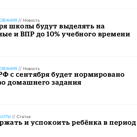
ЗОВАНИЯ
//
Новость
бря школы будут выделять на
ые и ВПР до 10% учебного времени
ЗОВАНИЯ
//
Новость
РФ с сентября будет нормировано
во домашнего задания
БОТЫ
//
Статья
ержать и успокоить ребёнка в период