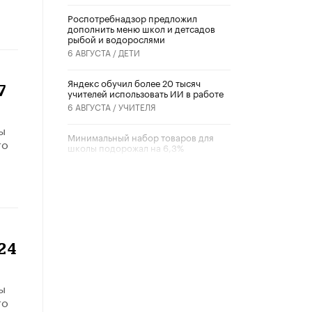
Роспотребнадзор предложил
дополнить меню школ и детсадов
рыбой и водорослями
6 АВГУСТА /
ДЕТИ
​Яндекс обучил более 20 тысяч
7
учителей использовать ИИ в работе
6 АВГУСТА /
УЧИТЕЛЯ
ы
Минимальный набор товаров для
то
школы подорожал на 6,3%
5 АВГУСТА /
ШКОЛЬНИКИ
Вышел в свет новый номер научно-
публицистического журнала
«Образовательная политика» № 2
(2026)
3 ИЮЛЯ /
АНОНС
24
Школьники и студенты Москвы
почтили память героев Великой
ы
Отечественной войны
то
22 ИЮНЯ /
ГОРОДСКОЕ ОБРАЗОВАНИЕ