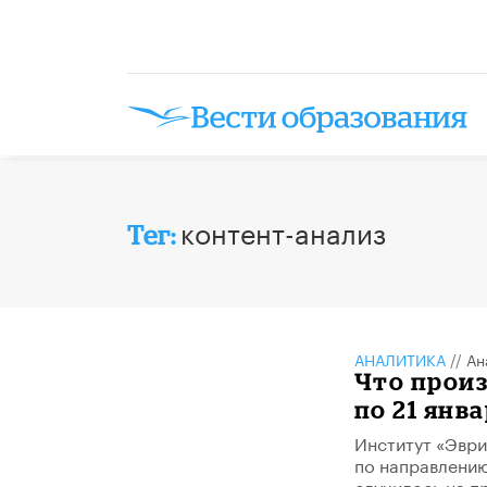
контент-анализ
Тег:
АНАЛИТИКА
//
Ан
Что произ
по 21 янва
Институт «Эври
по направлению
случилось на п