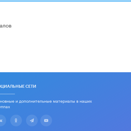
В Госдуме предложили ввести
онлайн-формат для апелляций ЕГЭ
3 ИЮНЯ /
ЕГЭ И ОГЭ
алов
​Яндекс выпустил бесплатный курс
по защите от ИИ-мошенничества
2 ИЮНЯ /
BIG DATA
В России начнут применять новые
подходы к разрешению конфликтов
в школах
2 ИЮНЯ /
ПОДРОСТКИ
Академик РАН предупредил, что
ChatGPT отучит школьников думать
1 ИЮНЯ /
ШКОЛЬНИКИ
ОЦИАЛЬНЫЕ СЕТИ
новные и дополнительные материалы в наших
уппах