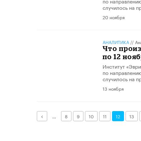
по направлению
случилось на п
20 ноября
АНАЛИТИКА
//
Ан
Что произ
по 12 нояб
Институт «Эври
по направлению
случилось на п
13 ноября
Назад
...
8
9
10
11
12
13