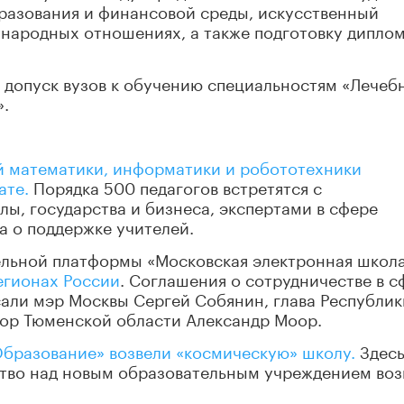
азования и финансовой среды, искусственный
ународных отношениях, а также подготовку дипло
допуск вузов к обучению специальностям «Лечеб
».
ей математики, информатики и робототехники
ате.
Порядка 500 педагогов встретятся с
ы, государства и бизнеса, экспертами в сфере
а о поддержке учителей.
ельной платформы «Московская электронная школ
егионах России
. Соглашения о сотрудничестве в с
ли мэр Москвы Сергей Собянин, глава Республик
тор Тюменской области Александр Моор.
Образование» возвели «космическую» школу.
Здес
тво над новым образовательным учреждением воз