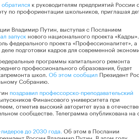
 обратился
к руководителям предприятий России 
оту по профориентации школьников, приглашая де
ации Владимир Путин, выступая с Посланием
ал запуск
нового национального проекта «Кадры».
оль федерального проекта «Профессионалитет», а
деле подготовки кадров для современной экономи
ы федеральные программы капитального ремонта
реднего профессионального образования, будет
капремонта школ.
Об этом сообщил
Президент Ро
льному Собранию.
утин
поздравил профессорско-преподавательский
 выпускников Финансового университета при
леем, отметив высокий авторитет вуза в отечеств
льном сообществе. Телеграмма опубликована на 
-лидеров до 2030 года.
Об этом в Послании
зидент России Владимир Путин. В этом году