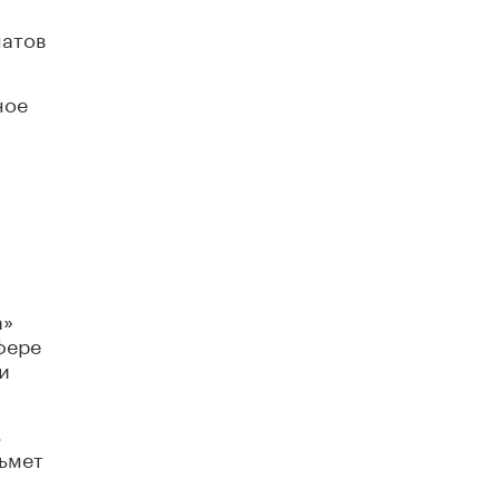
матов
ное
а»
фере
и
ь
ьмет