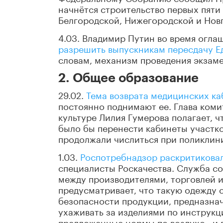
начнётся строительство первых пяти 
Белгородской, Нижегородской и Нов
4.03. Владимир Путин во время огл
разрешить выпускникам пересдачу Ед
словам, механизм проведения экзам
2. Общее образование
29.02.
Тема возврата медицинских ка
постоянно поднимают ее. Глава коми
культуре Лилия Гумерова полагает, ч
было бы перенести кабинеты участко
продолжали числиться при поликлини
1.03.
Роспотребнадзор раскритикова
специалисты Роскачества. Служба с
между производителями, торговлей и
предусматривает, что такую одежду 
безопасности продукции, предназнач
ухаживать за изделиями по инструкц
предложенные нормы по воздухо– и