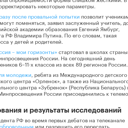
корректировать некоторые параметры.
разу после провальной попытки
позволит ученика
 могут поменяться, заявил заслуженный учитель, д
сийской академии образования Евгений Ямбург,
 РФ Владимира Путина. По его словам, такая
сса у детей и родителей.
сия – мои горизонты»
стартовал в школах страны
Минпросвещения России. На сегодняшний день
еников 6–11-х классов из всех 89 регионов России.
ля молодежи
, ребята из Международного детского
ского центра «Орленок», а также из Национальног
льного центра «Зубренок» (Республика Беларусь) 
Минпросвещения России присоединились к телем
ования и результаты исследований
идента РФ во время первых дебатов на телеканале
добровольным
или разрешить его пересдать.