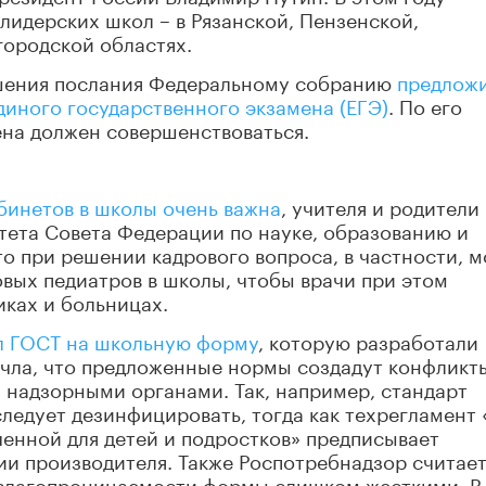
лидерских школ – в Рязанской, Пензенской,
городской областях.
ашения послания Федеральному собранию
предлож
иного государственного экзамена (ЕГЭ)
. По его
ена должен совершенствоваться.
бинетов в школы очень важна
, учителя и родители
тета Совета Федерации по науке, образованию и
то при решении кадрового вопроса, в частности, 
вых педиатров в школы, чтобы врачи при этом
ках и больницах.
л ГОСТ на школьную форму
, которую разработали
очла, что предложенные нормы создадут конфликт
 надзорными органами. Так, например, стандарт
следует дезинфицировать, тогда как техрегламент
енной для детей и подростков» предписывает
ии производителя. Также Роспотребнадзор считае
 влагопроницаемости формы слишком жесткими. В