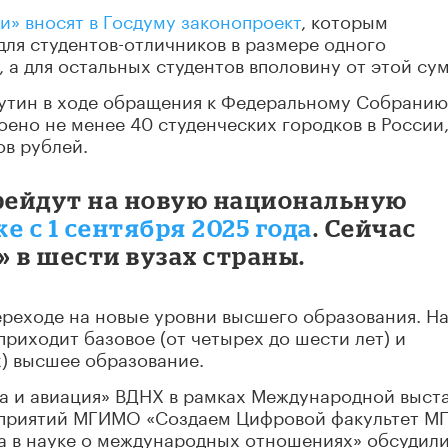
» вносят в Госдуму законопроект
, которым
для студентов-отличников в размере одного
 а для остальных студентов вполовину от этой су
Путин в ходе обращения к Федеральному Собранию
роено не менее 40 студенческих городков в России
ов рублей.
перейдут на новую национальную
е с 1 сентября 2025 года
. Сейчас
 в шести вузах страны.
ереходе на новые уровни высшего образования. Н
риходит базовое (от четырех до шести лет) и
х) высшее образование.
 и авиация» ВДНХ в рамках Международной выста
оприятий МГИМО «Создаем Цифровой факультет 
ра в науке о международных отношениях» обсудил