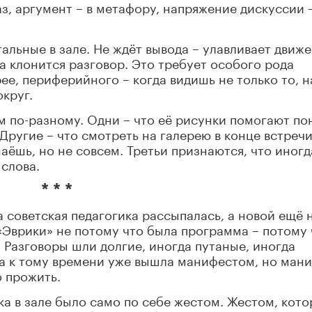
аз, аргумент – в метафору, напряжение дискуссии –
альные в зале. Не ждёт вывода – улавливает движе
да клонится разговор. Это требует особого рода
рее, периферийного – когда видишь не только то, н
округ.
м по-разному. Одни – что её рисунки помогают по
 Другие – что смотреть на галерею в конце встречи
наёшь, но не совсем. Третьи признаются, что иногд
 слова.
* * *
а советская педагогика рассыпалась, а новой ещё 
«Эврики» не потому что была программа – потому 
 Разговоры шли долгие, иногда путаные, иногда
ва к тому времени уже вышла манифестом, но ман
о прожить.
ка в зале было само по себе жестом. Жестом, кот