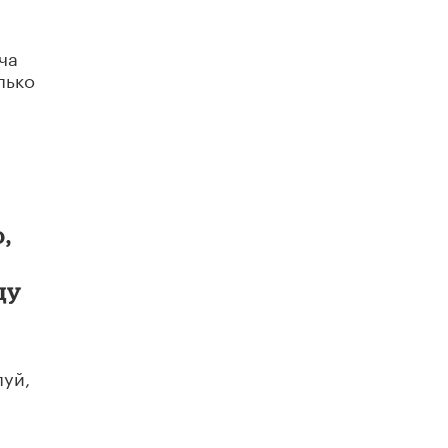
В Минобрнауки рассказали о новых
правилах приема в аспирантуру
ча
1 ИЮНЯ /
КАЧЕСТВО ОБРАЗОВАНИЯ
лько
,
ду
луй,