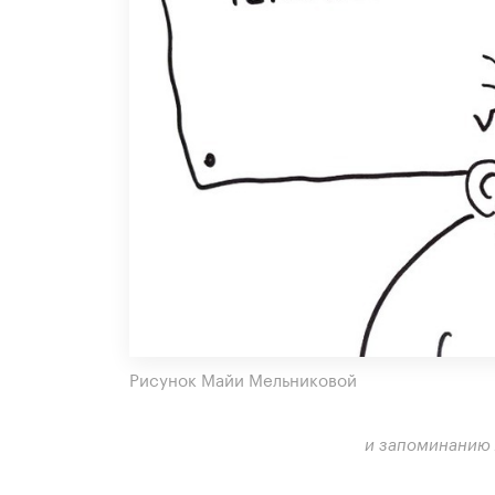
Рисунок Майи Мельниковой
и запоминанию 