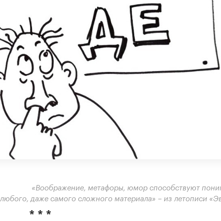
«Воображение, метафоры, юмор способствуют пон
любого, даже самого сложного материала»
– из летописи «Э
* * *