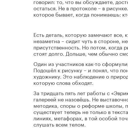
говорил: то, что вы обсуждаете, дос
остаться. Не в протоколе – в рисунк
которое бывает, когда понимаешь: к
Есть деталь, которую замечают все, к
незаметна – сидит чуть в стороне, н
присутственность. Но потом, когда 
стоят долго. Дольше, чем обычно смо
Один из участников как-то сформулир
Подошёл к рисунку – и понял, что пон
художнику. Это наблюдение о природ
которую слова обходят.
За тридцать пять лет работы с «Эври
галереей не назовёшь. Не выставочн
методика, споры о реформе школы, по
существует теперь не только в текст
линиях, метафорах, в той особой то
слушать всем телом.