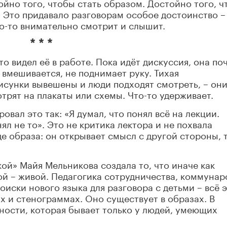
тойно того, чтобы стать образом. Достойно того, 
е. Это придавало разговорам особое достоинство – 
то-то внимательно смотрит и слышит.
* * *
то видел её в работе. Пока идёт дискуссия, она по
е вмешивается, не поднимает руку. Тихая
рисунки вывешены и люди подходят смотреть, – он
трят на плакаты или схемы. Что-то удерживает.
овал это так: «Я думал, что понял всё на лекции.
ял не то». Это не критика лектора и не похвала
е образа: он открывает смысл с другой стороны, 
кой» Майя Мельникова создала то, что иначе как
ой – живой. Педагогика сотрудничества, коммунар
иски нового языка для разговора с детьми – всё 
ах и стенограммах. Оно существует в образах. В
чности, которая бывает только у людей, умеющих