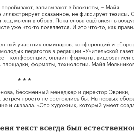
т, перебивают, записывают в блокноты, – Майя
е иллюстрирует сказанное, не фиксирует тезисы. 
т ход мысли в образ. Пока слова ещё висят в возду
исте уже что-то появляется. И это что-то, как прави
менный участник семинаров, конференций и сборо
 молодых педагогов в редакции «Учительской газет
зже – конференции, онлайн-форматы, видеозаписи с
: площадки, форматы, технологии. Майя Мельнико
* * *
онова, бессменный менеджер и директор Эврики,
х встреч просто не состоялись бы. На первых сбора
не и сказала: «Это художник, который умеет созд
меня текст всегда был естественно