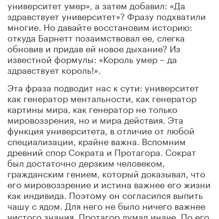
университет умер», а затем добавил: «Да
здравствует университет»? Фразу подхватили
многие. Но давайте восстановим историю:
откуда Барнетт позаимствовал ее, слегка
обновив и придав ей новое дыхание? Из
известной формулы: «Король умер – да
здравствует король!».
Эта фраза подводит нас к сути: университет
как генератор ментальности, как генератор
картины мира, как генератор не только
мировоззрения, но и мира действия. Эта
функция университета, в отличие от любой
специализации, крайне важна. Вспомним
древний спор Сократа и Протагора. Сократ
был достаточно дерзким человеком,
гражданским гением, который доказывал, что
его мировоззрение и истина важнее его жизни
как индивида. Поэтому он согласился выпить
чашу с ядом. Для него не было ничего важнее
чистого знания. Протагор думал иначе. По его