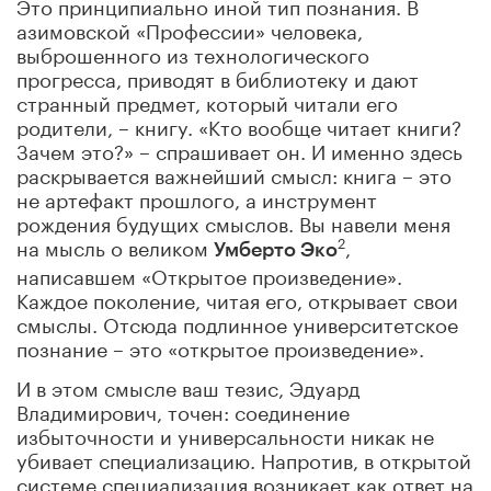
Это принципиально иной тип познания. В
азимовской «Профессии» человека,
выброшенного из технологического
прогресса, приводят в библиотеку и дают
странный предмет, который читали его
родители, – книгу. «Кто вообще читает книги?
Зачем это?» – спрашивает он. И именно здесь
раскрывается важнейший смысл: книга – это
не артефакт прошлого, а инструмент
рождения будущих смыслов. Вы навели меня
на мысль о великом
,
2
Умберто Эко
написавшем «Открытое произведение».
Каждое поколение, читая его, открывает свои
смыслы. Отсюда подлинное университетское
познание – это «открытое произведение».
И в этом смысле ваш тезис, Эдуард
Владимирович, точен: соединение
избыточности и универсальности никак не
убивает специализацию. Напротив, в открытой
системе специализация возникает как ответ на