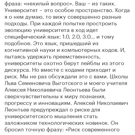
фраза: «нехилый вопрос». Ваш – из таких.
Университет – это особое пространство. Когда
я о нем думаю, то вижу совершенно разные
подходы. При каждой попытке простроить
эволюцию университета в ход идет
специфический язык: 1.0, 2.0, 3.0… и тому
подобное. Это язык, пришедший из
когнитивной науки и компьютерных кодов. И,
пытаясь удержать преемственность,
университеты охотно берут лейблы из этого
дискурса. Но вместе с кодами приходит и
риск. Мы не раз обсуждали это с вами. Школы
Льва Семеновича Выготского и моего учителя
Алексея Николаевича Леонтьева были
сверхчувствительны к миру познания,
прогрессу и инновациям. Алексей Николаевич
Леонтьев предупреждал о риске для
университетского мышления стать
заложником технологических новинок. Он
бросил точную фразу: «Риск современного
времени в том, что мы начинаем учиться у