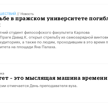
ШЕСТВИЙ
//
Новость
ьбе в пражском университете погиб
к
етний студент философского факультета Карлова
 Праге Давид К. открыл стрельбу из самозарядной винтов
 аудиториях, а также по людям, проходившим в это время 
итета на площади Яна Палаха.
нка
тет – это мыслящая машина времени
ссии отмечается День преподавателя вуза.