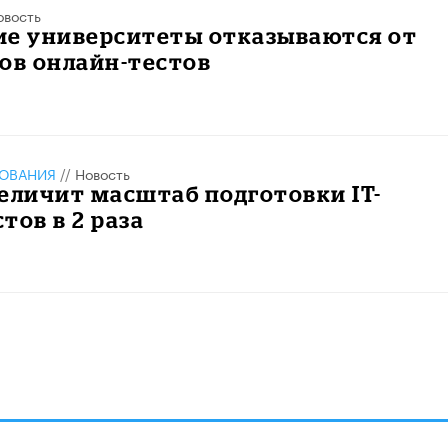
овость
ие университеты отказываются от
ов онлайн-тестов
ЗОВАНИЯ
//
Новость
еличит масштаб подготовки IT-
тов в 2 раза