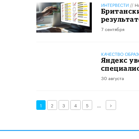
ИНТЕРВЕСТИ
//
Н
Британск
результат
7 сентября
КАЧЕСТВО ОБРА
Яндекс ув
специалис
30 августа
Далее
1
2
3
4
5
...