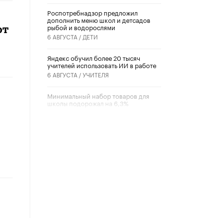
Роспотребнадзор предложил
дополнить меню школ и детсадов
рыбой и водорослями
ют
6 АВГУСТА /
ДЕТИ
​Яндекс обучил более 20 тысяч
учителей использовать ИИ в работе
6 АВГУСТА /
УЧИТЕЛЯ
Минимальный набор товаров для
школы подорожал на 6,3%
5 АВГУСТА /
ШКОЛЬНИКИ
Вышел в свет новый номер научно-
публицистического журнала
«Образовательная политика» № 2
(2026)
3 ИЮЛЯ /
АНОНС
Школьники и студенты Москвы
почтили память героев Великой
Отечественной войны
22 ИЮНЯ /
ГОРОДСКОЕ ОБРАЗОВАНИЕ