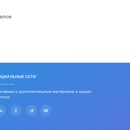
дипломы только из-за не
пройденного антиплагиата
5 ИЮНЯ /
ЧТО ПРОИСХОДИТ?
алов
Минпросвещения просят добавить в
школьные учебники примеры
женщин-инженеров
5 ИЮНЯ /
УЧЕБНИКИ
Уличенный в списывании школьник
вернул себе призовое место на
олимпиаде через суд
5 ИЮНЯ /
ЧТО ПРОИСХОДИТ?
ОЦИАЛЬНЫЕ СЕТИ
«Евгений Онегин» станет
обязательным для повторения в 10–
11-х классах
новные и дополнительные материалы в наших
4 ИЮНЯ /
КАЧЕСТВО ОБРАЗОВАНИЯ
уппах
В Общественной палате предложили
шить школьную форму с учетом
национальных традиций регионов
4 ИЮНЯ /
ШКОЛЬНИКИ