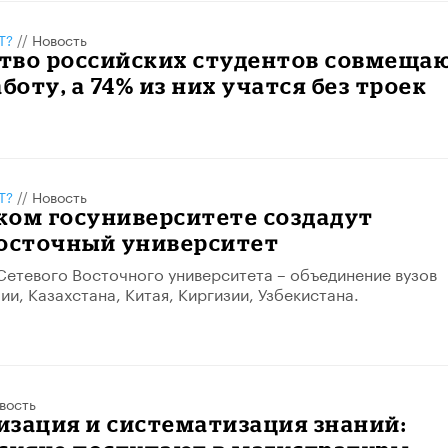
Т?
//
Новость
тво российских студентов совмеща
боту, а 74% из них учатся без троек
Т?
//
Новость
ком госуниверситете создадут
Восточный университет
Сетевого Восточного университета – объединение вузов
ии, Казахстана, Китая, Киргизии, Узбекистана.
вость
зация и систематизация знаний: