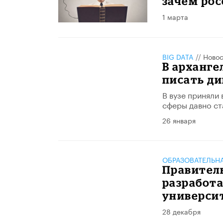
зачем ро
1 марта
BIG DATA
//
Новос
В арханг
писать д
В вузе приняли 
сферы давно ст
26 января
ОБРАЗОВАТЕЛЬН
Правител
разработа
универси
28 декабря