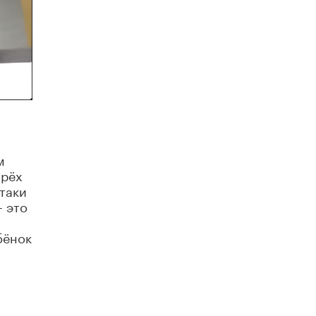
5 ИЮНЯ /
ЧТО ПРОИСХОДИТ?
«Евгений Онегин» станет обязательным
для повторения в 10–11-х классах
4 ИЮНЯ /
КАЧЕСТВО ОБРАЗОВАНИЯ
В Общественной палате предложили
шить школьную форму с учетом
национальных традиций регионов
4 ИЮНЯ /
ШКОЛЬНИКИ
В Госдуме предложили ввести онлайн-
м
формат для апелляций ЕГЭ
трёх
3 ИЮНЯ /
ЕГЭ И ОГЭ
таки
– это
​Яндекс выпустил бесплатный курс по
защите от ИИ-мошенничества
бёнок
2 ИЮНЯ /
BIG DATA
В России начнут применять новые
подходы к разрешению конфликтов в
школах
2 ИЮНЯ /
ПОДРОСТКИ