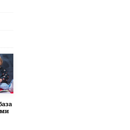
база
ыми