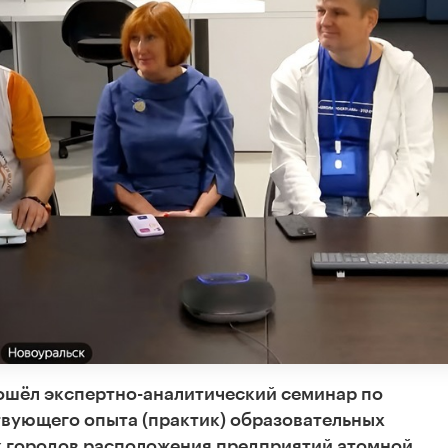
рошёл экспертно-аналитический семинар по
вующего опыта (практик) образовательных
х городов расположения предприятий атомной