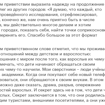
ём приветствии выразила надежду на продолжение
ег из других городов: «Я думаю, что каждый, кто
 проведённого исследования, отрефлексировал,
 конечно же, нам очень приятно быть в числе
, мы действительно многое делаем и хотим
 городах, показать себя, найти точки соприкоснов
перенять его. Спасибо большое за этот формат
ём приветственном слове отметил, что мы прожив
 отношений между детством и взрослостью:
ошения с миром после того, как взрослые их чему
амечать, что дети начинают обращаться своим
их чему-то научили. Мои сверстники – люди учёны
 академики. Когда они покупают себе новый телеф
ьзоваться, они обращаются к своим внукам. В этом
можно даже сказать, драма, разрыв, опережение
тей взрослых. И секрет здесь не в том, что дети 
лых. Секрет заключается в том, что они родились
дим туристами, внешними посетителями, а они уж