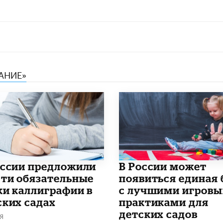
АНИЕ»
оссии предложили
В России может
сти обязательные
появиться единая 
ки каллиграфии в
с лучшими игров
ских садах
практиками для
детских садов
Я