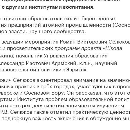
с другими институтами воспитания.
дставители образовательных и общественных
ния предприятий атомной промышленности (Сосн
нов власти, научного сообщества.
 ведущий мероприятия Роман Викторович Селюков
х и просветительских
программ проекта «Школа
ькина, начальник Управления образования
лександр Изотович Адамский, к.п.н., научный
разовательной политики «Эврика».
ович Селюков акцентировал внимание на значимо
льных практик в трёх городах, участвующих в прое
верске и Сосновом Бору. Он рассказал, что этот 
ертами Института проблем образовательной полит
чти четырёх десятилетий занимается изучением
 Р.В. Селюков также отметил практическую ценнос
, подчеркнув важность включения в обсуждение м