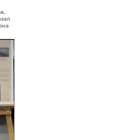
а,
Рособрнадзор ответил на жалобы
школьников на ошибки в ЕГЭ по
азал
русскому
ена
8 ИЮНЯ /
ЕГЭ И ОГЭ
Школа «СКОЛКА» и Госкорпорация
«Росатом» подписали соглашение о
сотрудничестве
8 ИЮНЯ /
ОБРАЗОВАТЕЛЬНАЯ ПОЛИТИКА
Депутаты призвали не отклонять
дипломы только из-за не пройденного
антиплагиата
5 ИЮНЯ /
ЧТО ПРОИСХОДИТ?
Минпросвещения просят добавить в
школьные учебники примеры женщин-
инженеров
5 ИЮНЯ /
УЧЕБНИКИ
Уличенный в списывании школьник
вернул себе призовое место на
олимпиаде через суд