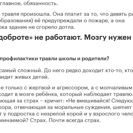
главное, обязанность.
 травля произошла. Она платит за то, что девять р
 образования) её предупреждали о пожаре, а она
ка здание не сгорело дотла.
доброте» не работают. Мозгу нужен
 профилактики травли школы и родители?
самый сложный. До него редко доходит кто-то, кт
видит живых детей.
е только с жертвой и агрессором, а с молчаливым
одит в мозге ребёнка, который наблюдает травлю.
чающая за страх – кричит: «Не вмешивайся! Следу
кора, отвечающая за моральные суждения, шепчет
т у подростка с незрелой корой и у взрослого чел
минаемой? Страх. Почти всегда страх.