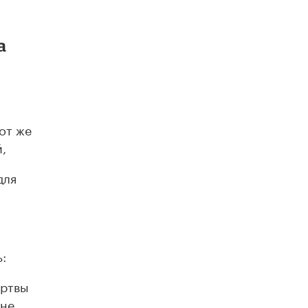
Академик РАН предупредил, что
ChatGPT отучит школьников думать
1 ИЮНЯ /
ШКОЛЬНИКИ
а
от же
,
для
:
ертвы
 не