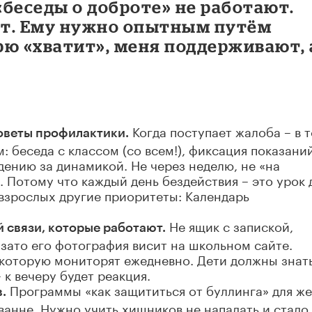
беседы о доброте» не работают.
ыт. Ему нужно опытным путём
орю «хватит», меня поддерживают, 
Когда поступает жалоба – в т
советы профилактики.
: беседа с классом (со всем!), фиксация показаний
ению за динамикой. Не через неделю, не «на
 Потому что каждый день бездействия – это урок 
у взрослых другие приоритеты: Календарь
Не ящик с запиской,
связи, которые работают.
 зато его фотография висит на школьном сайте.
которую мониторят ежедневно. Дети должны знать
 к вечеру будет реакция.
Программы «как защититься от буллинга» для ж
.
саванне. Нужно учить хищников не нападать и стадо