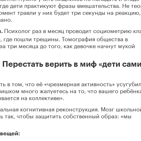
 где дети практикуют фразы вмешательства. Не тео
омент травли у них будет три секунды на реакцию,
вано.
Психолог раз в месяц проводит социометрию кл
в.
ре, где пошли трещины. Томография общества в
а три месяца до того, как девочке начнут мукой
 Перестать верить в миф «дети сам
ь в том, что её «чрезмерная активность» усугуби
лишком много жалуетесь на то, что вашего ребёнк
вается на коллективе».
ральная когнитивная реконструкция. Мозг школьно
 так, чтобы защитить собственный образ: «мы
 вещей: