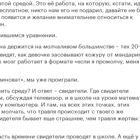
ой средой. Это её работа, на которую, кстати, и
сплатное, никто нам его не подарил, давайте не 
, появится и желание внимательнее относиться к
н.
жившемся уравнении.
Она держится на
– тех 20
молчаливом большинстве
 видят, как девочке засовывают кожуру от мандари
Их мозг работает в формате «если я промолчу, меня
виноват», мы уже проиграли.
ть среду? И ответ – свидетели. Где свидетели
, обсуждая телевизор, и в школе на уроке матема
 у компьютера. И там, на всех этих точках, этих
 молчать, что травля происходит с твоего же
видетеля бывает еще страшнее, чем травля жертвы:
асть времени свидетели проводят в школе. А ещё у