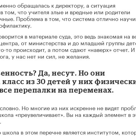
менно обращалась к директору, а ситуация
в том, что учителя злые и вредные или родители
ные. Проблема в том, что система отлично научи
рофилактику.
ворится в материале суда, это ведь знакомая на в
центра, от министерства и до младшей группы дет
то-то происходит, а потом сдают «наверх» отчет. И
ога, у нас нет ни сил, не желания.
енность? Да, несут. Но они
а класс из 30 детей у них физическ
все перепалки на переменах.
словно. Но многие из них искренне не видят про
школа «преувеличивает». Вы на каждый элемент в 
.
о школа в этом перечне является институтом, кото