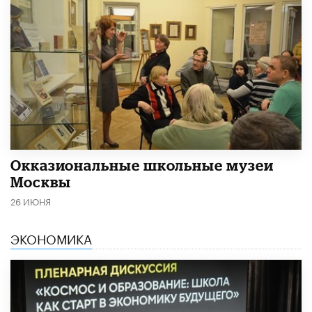
​Окказиональные школьные музеи
Москвы
26 ИЮНЯ
ЭКОНОМИКА