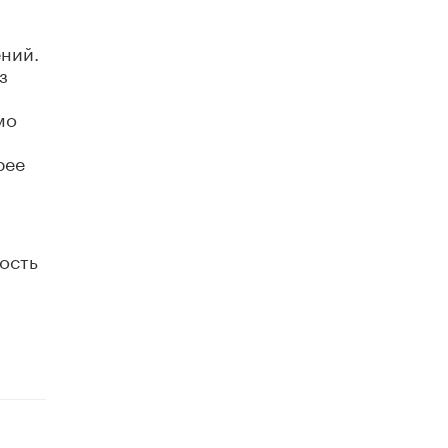
Академик РАН предупредил, что
ChatGPT отучит школьников думать
ений.
1 ИЮНЯ /
ШКОЛЬНИКИ
з
мо
рее
ость