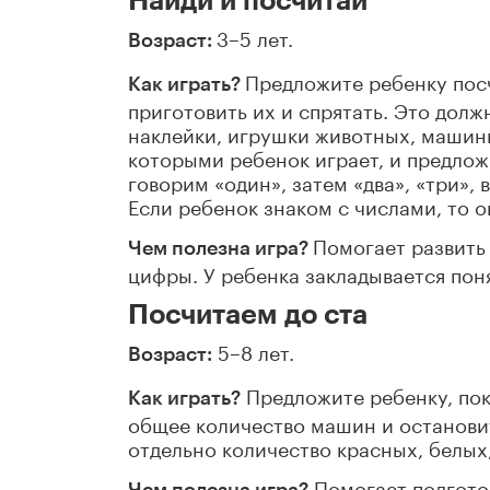
Найди и посчитай
3–5 лет.
Возраст:
Предложите ребенку пос
Как играть?
приготовить их и спрятать. Это долж
наклейки, игрушки животных, машинк
которыми ребенок играет, и предлож
говорим «один», затем «два», «три»,
Если ребенок знаком с числами, то 
Помогает развить 
Чем полезна игра?
цифры. У ребенка закладывается пон
Посчитаем до ста
5–8 лет.
Возраст:
Предложите ребенку, пок
Как играть?
общее количество машин и остановить
отдельно количество красных, белых
Помогает подготов
Чем полезна игра?