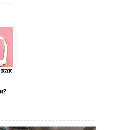
 как
и?