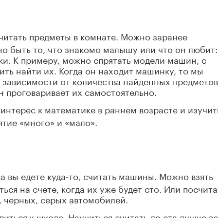
читать предметы в комнате. Можно заранее
но быть то, что знакомо малышу или что он любит:
и. К примеру, можно спрятать модели машин, с
ить найти их. Когда он находит машинку, то мы
 в зависимости от количества найденных предметов
он проговаривает их самостоятельно.
интерес к математике в раннем возрасте и изучит
ятие «много» и «мало».
а вы едете куда-то, считать машины. Можно взять
ся на счете, когда их уже будет сто. Или посчита
, черных, серых автомобилей.
иться к школе. Научиться считать до ста лучше вс