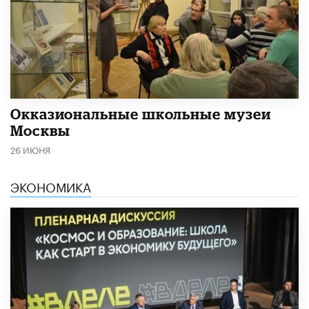
​Окказиональные школьные музеи
Москвы
26 ИЮНЯ
ЭКОНОМИКА