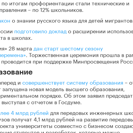
по итогам профориентации стали технические и
равления – по 12% школьников.
акон
о знании русского языка для детей мигрантов
оссии
подготовило доклад
о расширении использо
та в школах.
ия» 28 марта
дан старт шестому сезону
перемена»
. Торжественная церемония прошла в ра
с проводится при поддержке Минпросвещения Росс
азование
 вперед и
совершенствует систему образования
– о
ет запущена новая модель высшего образования,
ериментальном порядке. Об этом заявил председат
выступая с отчетом в Госдуме.
лее 4 млрд рублей
для передовых инженерных шко
узов получат 4,1 млрд рублей на развитие передов
оекта университеты совместно с бизнесом создаю
ения студентов и разработок, которые можно