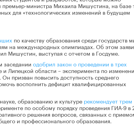
м премьер-министра Михаила Мишустина, на базе 
еных для «технологических изменений в будущем
учших
по качеству образования среди государств м
алям на международных олимпиадах. Об этом заяв
ил Мишустин, выступая с отчетом в Госдуме.
ом заседании
одобрил закон о проведении в трех
е и Липецкой области – эксперимента по изменен
. Он призван повысить доступность среднего
помочь восполнить дефицит квалифицированных
 науке, образованию и культуре
рекомендует трем
перименте по особому порядку проведения ГИА-9 в 
еративного решения вопросов, связанных с приемо
бщего и профессионального образования.