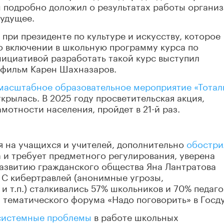
 подробно доложил о результатах работы органи
будущее.
при президенте по культуре и искусству, которое
о включении в школьную программу курса по
ициативой разработать такой курс выступил
сфильм Карен Шахназаров.
масштабное образовательное мероприятие «Тота
ткрылась. В 2025 году просветительская акция,
мотности населения, пройдет в 21-й раз.
ая на учащихся и учителей, дополнительно
обостри
и требует предметного регулирования, уверена
развитию гражданского общества Яна Лантратова
. С кибертравлей (анонимные угрозы,
 т.п.) сталкивались 57% школьников и 70% педаго
 тематического форума «Надо поговорить» в Госд
системные проблемы
в работе школьных