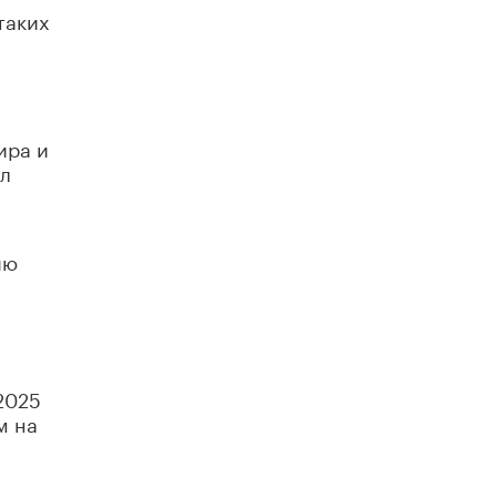
таких
ира и
ил
ию
2025
м на