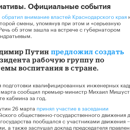
циативы. Официальные события
н
обратил внимание властей Краснодарского края
торой смены, упомянув при этом и «серьезную
Речь об этом зашла на встрече с губернатором
ндратьевым.
ладимир Путин
предложил создать
зидента рабочую группу по
емы воспитания в стране.
ля подготовки квалифицированных инженерных кад
6 марта сообщил премьер-министр Михаил Мишуст
те кабмина за год.
утин 26 марта
принял участие в заседании
ского общественно-государственного движения 
 государства пообщался с участниками движения –
ми, а также заслушал доклад председателя правлен