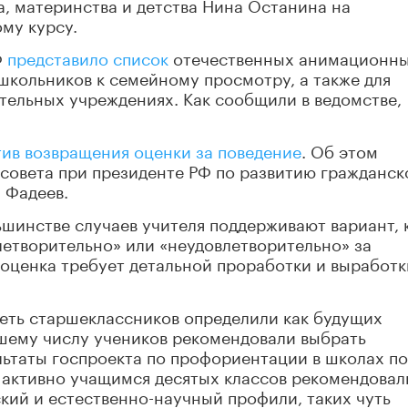
а, материнства и детства Нина Останина на
му курсу.
Ф
представило список
отечественных анимационны
школьников к семейному просмотру, а также для
тельных учреждениях. Как сообщили в ведомстве,
тив возвращения оценки за поведение
. Об этом
совета при президенте РФ по развитию гражданск
 Фадеев.
ьшинстве случаев учителя поддерживают вариант, 
летворительно» или «неудовлетворительно» за
оценка требует детальной проработки и выработк
еть старшеклассников определили как будущих
ьшему числу учеников рекомендовали выбрать
льтаты госпроекта по профориентации в школах п
 активно учащимся десятых классов рекомендовал
кий и естественно-научный профили, таких чуть