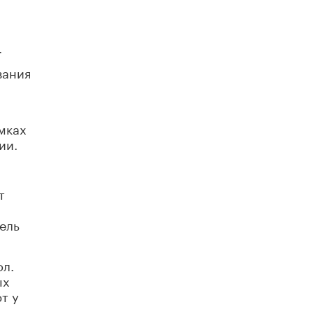
Академик РАН предупредил, что
ChatGPT отучит школьников думать
1 ИЮНЯ /
ШКОЛЬНИКИ
.
вания
мках
ии.
т
ель
л.
ых
т у