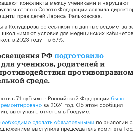
вращают конфликты между учениками и нарушают
руглом столе в Совете Федерации заявила директо
ащиты прав детей Лариса Фальковская.
га Колударова со ссылкой на данные ведомства з
% школ «имеют условия для медицинских кабинетов
ол, в 2023 году – в 67%.
росвещения РФ
подготовило
для учеников, родителей и
 противодействия противоправно
льной среде.
усств в 71 субъекте Российской Федерации
было
отремонтировано
за 2024 год. Об этом сообщил
н, выступая с отчетом в Госдуме.
необходимо сделать обязательными
по аналогии с
редложением выступила председатель комитета Го