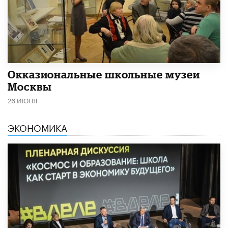
​Окказиональные школьные музеи
Москвы
26 ИЮНЯ
ЭКОНОМИКА