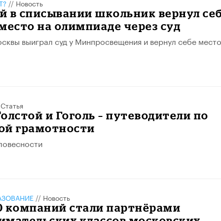
Т?
//
Новость
й в списывании школьник вернул се
место на олимпиаде через суд
сквы выиграл суд у Минпросвещения и вернул себе место
/
Статья
Толстой и Гоголь – путеводители по
ой грамотности
ловесности
АЗОВАНИЕ
//
Новость
0 компаний стали партнёрами
имательских классов московских