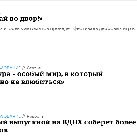
ь
ай во двор!»
х игровых автоматов проведет фестиваль дворовых игр в
АЗОВАНИЕ
//
Статья
ура – особый мир, в который
но не влюбиться»
АЗОВАНИЕ
//
Новость
й выпускной на ВДНХ соберет более
ов