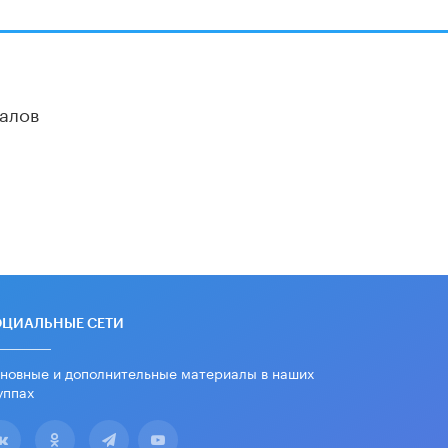
школьные учебники примеры
женщин-инженеров
5 ИЮНЯ /
УЧЕБНИКИ
Уличенный в списывании школьник
вернул себе призовое место на
алов
олимпиаде через суд
5 ИЮНЯ /
ЧТО ПРОИСХОДИТ?
«Евгений Онегин» станет
обязательным для повторения в 10–
11-х классах
4 ИЮНЯ /
КАЧЕСТВО ОБРАЗОВАНИЯ
В Общественной палате предложили
шить школьную форму с учетом
национальных традиций регионов
4 ИЮНЯ /
ШКОЛЬНИКИ
ОЦИАЛЬНЫЕ СЕТИ
В Госдуме предложили ввести
новные и дополнительные материалы в наших
онлайн-формат для апелляций ЕГЭ
уппах
3 ИЮНЯ /
ЕГЭ И ОГЭ
​Яндекс выпустил бесплатный курс