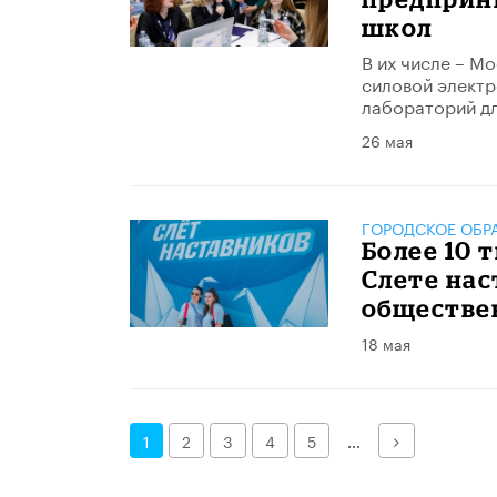
школ
В их числе – М
силовой электр
лабораторий дл
26 мая
ГОРОДСКОЕ ОБР
​Более 10
Слете на
обществе
18 мая
Далее
1
2
3
4
5
...