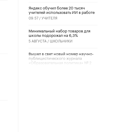
​Яндекс обучил более 20 тысяч
учителей использовать ИИ в работе
09:57 /
УЧИТЕЛЯ
Минимальный набор товаров для
школы подорожал на 6,3%
5 АВГУСТА /
ШКОЛЬНИКИ
Вышел в свет новый номер научно-
публицистического журнала
«Образовательная политика» № 2
(2026)
3 ИЮЛЯ /
АНОНС
Школьники и студенты Москвы
почтили память героев Великой
Отечественной войны
22 ИЮНЯ /
ГОРОДСКОЕ ОБРАЗОВАНИЕ
«Егор, давай во двор!»
22 ИЮНЯ /
АНОНС
Из закона о регулировании ИИ