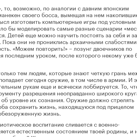
, то, возможно, по аналогии с давним японским
манекен своего босса, вымещая на нем накопивши
ысл изготовить компьютерные игры под условным
ыло бы моделировать самые разные сценарии «мес
я. Детей еще можно научить постоять за себя и за
». Пока они не прониклись архаичными слабостями
сть. «Можем повторить!» – лозунг двоечников по
я последним уроком, после которого некому уже 
 только тем людям, которые знают четкую грань ме
попадает сегодня оружие, в том числе в армии. И 
льным рукам еще и всячески лоббируется. То, чт
трументу разрешения неоправданно широкого круг
 об уровне их сознания. Оружие должно стрелять
особа сохранить жизнь, находящуюся под прицелом
 обезоруженную жизнь.
риотическое воспитание сливается с военно-
ляется естественным состоянием твоей родины, и 