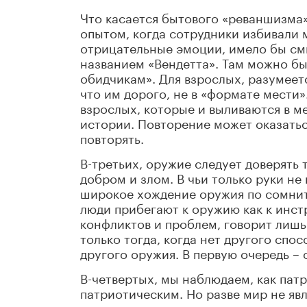
Что касается бытового «реваншизма»
опытом, когда сотрудники избивали 
отрицательные эмоции, имело бы см
названием «Вендетта». Там можно б
обидчикам». Для взрослых, разумеетс
что им дорого, не в «формате мести
взрослых, которые и выливаются в ме
истории. Повторение может оказатьс
повторять.
В-третьих, оружие следует доверять
добром и злом. В чьи только руки не 
широкое хождение оружия по сомните
люди прибегают к оружию как к инс
конфликтов и проблем, говорит лишь
только тогда, когда нет другого сп
другого оружия. В первую очередь –
В-четвертых, мы наблюдаем, как пат
патриотическим. Но разве мир не яв