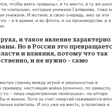
я, чтобы взять «реванш», в то место, в ту же шко
А те «сильные», которые унижали Галявиева, тоже к
мя унижали. И мстили, в свою очередь, ему за эти
о – и в армии, и во флоте, и на производстве, и в
ах.
рука, и такое явление характерно
раны. Но в России это превращает
ласти и влияния, потому что так
бственно, и не нужно – само
змытых границ между игрой и реальностью в
к примеру, настоящая война (конечно, по замыслу,
о-то – лишь недоигранная «войнушка», на алтарь
бы и жизни. Хотя за счет смертей наживаются впо
льные капиталы. И это уже не месть, а политика и