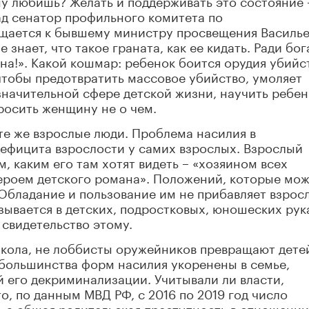
ну любишь? Желать и поддерживать это состояние 
ад сенатор профильного комитета по
щается к бывшему министру просвещения Василье
 знает, что такое граната, как ее кидать. Ради бог
на!». Какой кошмар: ребенок боится орудия убийс
 чтобы предотвратить массовое убийство, умоляет
значительной сфере детской жизни, научить ребен
росить женщину не о чем.
 те же взрослые люди. Проблема насилия в
ефицита взрослости у самих взрослых. Взрослый
м, каким его там хотят видеть – «хозяином всех
героем детского романа». Положений, которые мо
 Обладание и пользование им не прибавляет взро
азывается в детских, подростковых, юношеских рук
– свидетельство этому.
школа, не лоббисты оружейников превращают дете
большинства форм насилия укоренены в семье,
ой его декриминализации. Учитывали ли власти,
о, по данным МВД РФ, с 2016 по
2019 год
число
, а общая родительская преступность в отношении