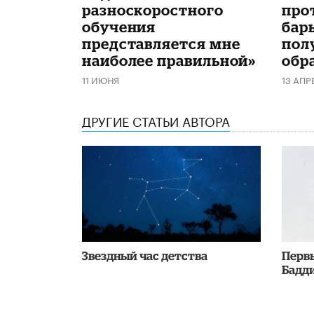
разноскоростного
про
обучения
бар
представляется мне
пол
наиболее правильной»
обр
11 ИЮНЯ
13 АПР
ДРУГИЕ СТАТЬИ АВТОРА
Звездный час детства
Перв
Бадди