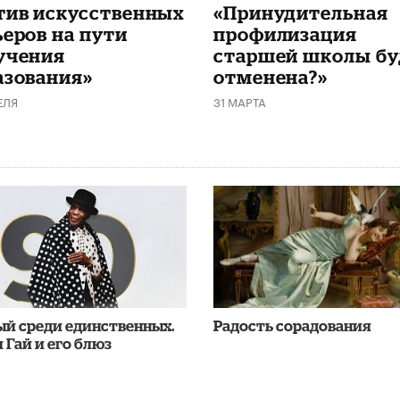
тив искусственных
«Принудительная
ьеров на пути
профилизация
учения
старшей школы бу
азования»
отменена?»
ЕЛЯ
31 МАРТА
ый среди единственных.
Радость сорадования
 Гай и его блюз