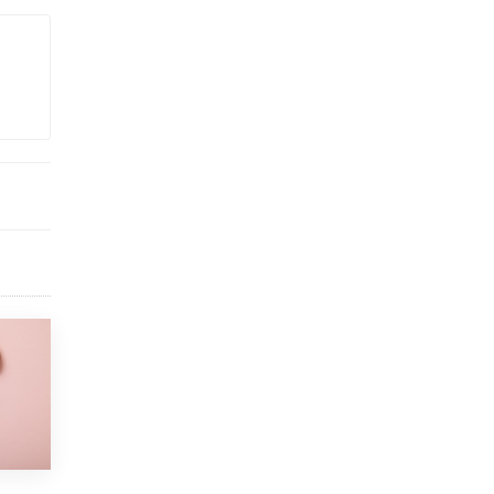
В Минобрнауки рассказали о новых
правилах приема в аспирантуру
1 ИЮНЯ /
КАЧЕСТВО ОБРАЗОВАНИЯ