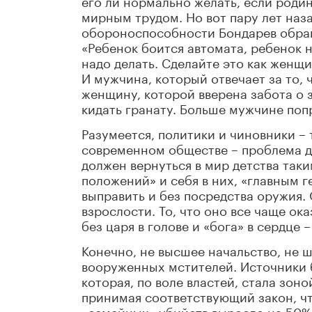
его ли нормально желать, если роди
мирным трудом. Но вот пару лет наз
обороноспособности Бондарев обра
«Ребенок боится автомата, ребенок не
надо делать. Сделайте это как женщи
И мужчина, который отвечает за то,
женщину, которой вверена забота о 
кидать гранату. Больше мужчине поп
Разумеется, политики и чиновники –
современном обществе – проблема д
должен вернуться в мир детства таки
положений» и себя в них, «главным 
выправить и без посредства оружия.
взрослости. То, что оно все чаще ок
без царя в голове и «бога» в сердце 
Конечно, не высшее начальство, не 
вооруженных мстителей. Источники 
которая, по воле властей, стала зон
принимая соответствующий закон, чт
«семейных» убийств выросло на 50%