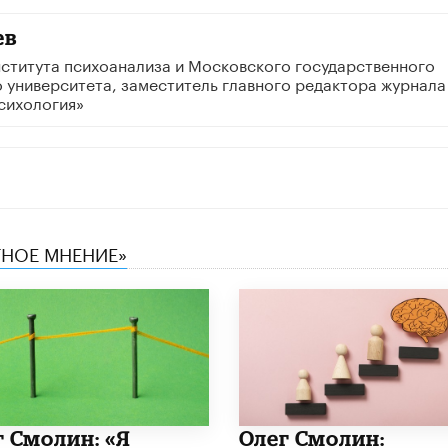
ев
ститута психоанализа и Московского государственного
 университета, заместитель главного редактора журнала
сихология»
ТНОЕ МНЕНИЕ»
г Смолин: «Я
​Олег Смолин: