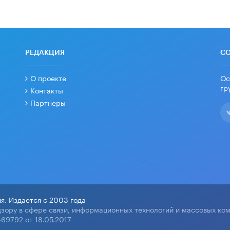
РЕДАКЦИЯ
С
О проекте
Ос
гр
Контакты
Партнеры
я. Издается с 2003 года
зору в сфере связи, информационных технологий и массовых ко
69792 от 18.05.2017