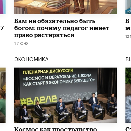
​Вам не обязательно быть
В
27
богом: почему педагог имеет
м
право растеряться
12
1 ИЮНЯ
ЭКОНОМИКА
В
Космос как пространство
С