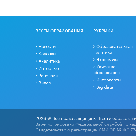
ВЕСТИ ОБРАЗОВАНИЯ
РУБРИКИ
Новости
Образовательная
политика
Колонки
Экономика
Аналитика
Качество
Интервью
образования
Рецензии
Интервести
Видео
Big data
2026 © Все права защищены. Вести образовани
Зарегистрировано Федеральной службой по над
Свидетельство о регистрации СМИ ЭЛ № ФС 77-