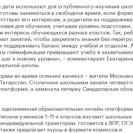
ы дети используют для углубленного изучения шко
готовы заниматься в свободное время, если форм
етствует его интересам, а родители их поддержива
овия для обучения, учитывая уровень подготовки,
и интересы обучающихся разных классов. Так, ре
ат занятий, чтобы закреплять знания без перегру
ям поддерживать баланс между учебой и отдыхом. 
ты геймификации превращают учебу в захватыва
о шаг к новому уровню», – комментирует Екатерин
чальной школы.
ормы во время осенних каникул – жители Московс
Татарстан. Столичные школьники заняли четверто
платформе, а замкнула пятерку Свердловская обла
и одноименная образовательная онлайн-платформ
иллионов учеников 1–11-х классов изучают школьные
индивидуальной траектории, готовятся к ВПР, ОГЭ,
также предлагает курсы в формате комиксов и