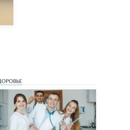
Рособрнадзор ответил на жалобы
школьников на ошибки в ЕГЭ по
русскому
8 ИЮНЯ /
ЕГЭ И ОГЭ
Школа «СКОЛКА» и Госкорпорация
«Росатом» подписали соглашение о
0
сотрудничестве
8 ИЮНЯ /
ОБРАЗОВАТЕЛЬНАЯ ПОЛИТИКА
Депутаты призвали не отклонять
дипломы только из-за не пройденного
антиплагиата
5 ИЮНЯ /
ЧТО ПРОИСХОДИТ?
ДОРОВЬЕ
Минпросвещения просят добавить в
школьные учебники примеры женщин-
инженеров
5 ИЮНЯ /
УЧЕБНИКИ
Уличенный в списывании школьник
вернул себе призовое место на
олимпиаде через суд