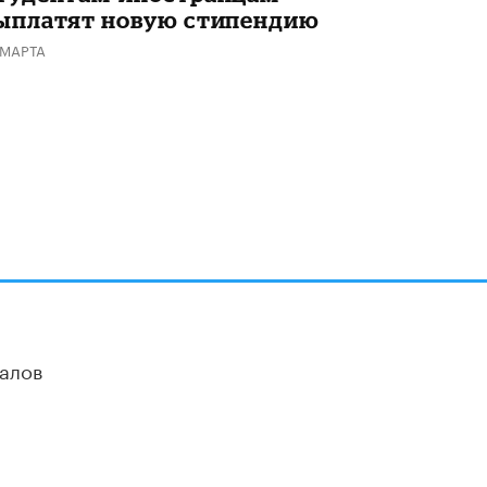
ыплатят новую стипендию
Академик РАН предупредил, что
ChatGPT отучит школьников думать
 МАРТА
1 ИЮНЯ /
ШКОЛЬНИКИ
алов