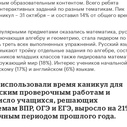
ным образовательным контентом. Всего ребята
интерактивных заданий по разным тематикам. Пик
икул – 31 октября – и составил 14% от общего вр
улярными предметами оказались математика, ру
лючающая алгебру и геометрию, стала лидером по
ь треть всех выполненных упражнений. Русский яз
амыкают тройку отдельные задания по алгебре, сос
ьников младших классов также лидировала матема
окружающий мир (18%). Интерес учеников начально
кому (17%) и английском (6%) языкам.
 использовали время каникул для
йским проверочным работам и
число учащихся, решающих
мам ВПР, ОГЭ и ЕГЭ, выросло на 2
ичным периодом прошлого года.