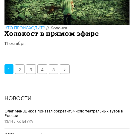
ЧТО ПРОИСХОДИТ?
//
Колонка
Холокост в прямом эфире
11 октября
Далее
1
2
3
4
5
НОВОСТИ
Олег Меньшиков призвал сократить число театральных вузов в
России
13:14 /
КУЛЬТУРА
В ОП предложили обучать вождению в школах