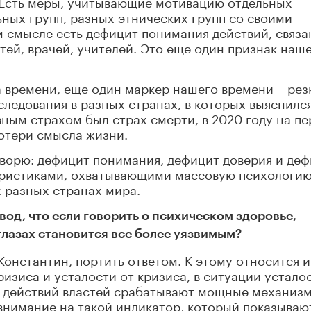
Есть меры, учитывающие мотивацию отдельных
ных групп, разных этнических групп со своими
м смысле есть дефицит понимания действий, связ
тей, врачей, учителей. Это еще один признак наш
 времени, еще один маркер нашего времени – рез
ледования в разных странах, в которых выяснилс
вным страхом был страх смерти, в 2020 году на пе
отери смысла жизни.
говорю: дефицит понимания, дефицит доверия и де
еристиками, охватывающими массовую психологию
 разных странах мира.
вод, что если говорить о психическом здоровье,
глазах становится все более уязвимым?
 Константин, портить ответом. К этому относится 
изиса и усталости от кризиса, в ситуации устало
х действий властей срабатывают мощные механиз
внимание на такой индикатор, который показываю