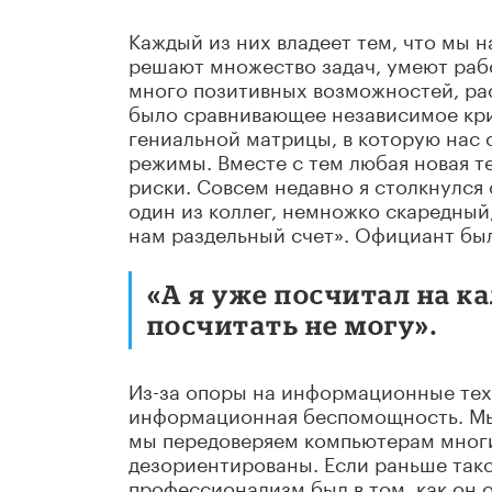
Каждый из них владеет тем, что мы
решают множество задач, умеют раб
много позитивных возможностей, рас
было сравнивающее независимое кр
гениальной матрицы, в которую нас 
режимы. Вместе с тем любая новая т
риски. Совсем недавно я столкнулся 
один из коллег, немножко скаредный,
нам раздельный счет». Официант б
«А я уже посчитал на кал
посчитать не могу».
Из-за опоры на информационные техн
информационная беспомощность. Мы н
мы передоверяем компьютерам многи
дезориентированы. Если раньше такс
профессионализм был в том, как он о