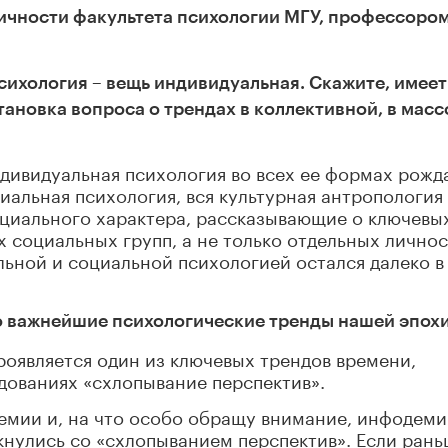
чности факультета психологии МГУ, профессоро
сихология – вещь индивидуальная. Скажите, имеет
ановка вопроса о трендах в коллективной, в мас
дивидуальная психология во всех ее формах рожд
иальная психология, вся культурная антропология
циального характера, рассказывающие о ключевы
 социальных групп, а не только отдельных личнос
ьной и социальной психологией остался далеко в
-то важнейшие психологические тренды нашей эпох
роявляется один из ключевых трендов времени,
дованиях «схлопывание перспектив».
емии и, на что особо обращу внимание, инфодеми
кнулись со «схлопыванием перспектив». Если ран