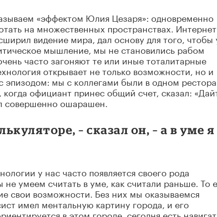
 называем «эффектом Юлия Цезаря»: одновременно
отать на множественных пространствах. Интернет
ширил видение мира, дал основу для того, чтобы 
итическое мышление, мы не становились рабом
очень часто загоняют те или иные тоталитарные
ехнология открывает не только возможности, но и
с эпизодом: мы с коллегами были в одном рестора
 когда официант принес общий счет, сказал: «Дай
ыл совершенно ошарашен.
ькуляторе, – сказал он, – а в уме я
ологии у нас часто появляется своего рода
е умеем считать в уме, как считали раньше. То 
е свои возможности. Без них мы оказываемся
ист имел ментальную картину города, и его
риентируется в этом городе, сегодня есть навига