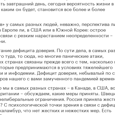
ть завтрашний день, сегодня вероятность жизни в
 каким он будет, становится все более и более
» у самых разных людей, неважно, перспектива л
в Европе ли, в США или в Южной Корее: острое
 связи с резким нарастанием неопределенности –
ни.
тание дефицита доверия. По сути дела, в самых ра
о туда, то сюда, но многие панические атаки,
х странах связаны прежде всего с тем, насколько 
которые предпринимаются в условиях тяжелейшего
ии и инфодемии. Дефицит доверия, небывалый по 
еров нашего с вами замученного пандемией време
о мы в самых разных странах – в Канаде, в США, в
британии – обсуждаем, какие меры приняты. Швец
нелиберальные ограничения. Россия приняла жест
? С психологической точки зрения в связи с дефи
каламбур, что нет жестких и нежестких мер. Есть