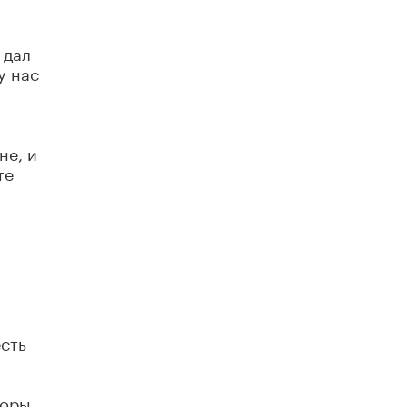
 дал
у нас
не, и
те
есть
торы.