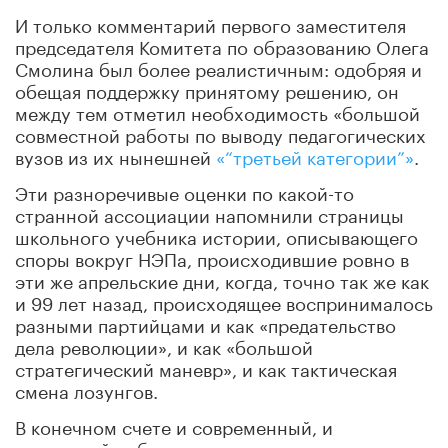
И только комментарий первого заместителя
председателя Комитета по образованию Олега
Смолина был более реалистичным: одобряя и
обещая поддержку принятому решению, он
между тем отметил необходимость «большой
совместной работы по выводу педагогических
вузов из их нынешней
«“третьей категории”»
.
Эти разноречивые оценки по какой-то
странной ассоциации напомнили страницы
школьного учебника истории, описывающего
споры вокруг НЭПа, происходившие ровно в
эти же апрельские дни, когда, точно так же как
и 99 лет назад, происходящее воспринималось
разными партийцами и как «предательство
дела революции», и как «большой
стратегический маневр», и как тактическая
смена лозунгов.
В конечном счете и современный, и
тогдашний наблюдатель, возможно, скажет: а