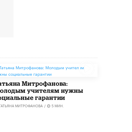
8 ИЮНЯ /
ЕГЭ И ОГЭ
Школа «СКОЛКА» и Госкорпорация
«Росатом» подписали соглашение о
сотрудничестве
8 ИЮНЯ /
ОБРАЗОВАТЕЛЬНАЯ ПОЛИТИКА
Депутаты призвали не отклонять
дипломы только из-за не пройденного
антиплагиата
5 ИЮНЯ /
ЧТО ПРОИСХОДИТ?
Минпросвещения просят добавить в
школьные учебники примеры женщин-
инженеров
атьяна Митрофанова:
5 ИЮНЯ /
УЧЕБНИКИ
олодым учителям нужны
Уличенный в списывании школьник
оциальные гарантии
вернул себе призовое место на
олимпиаде через суд
ТАТЬЯНА МИТРОФАНОВА
/
5 МИН.
5 ИЮНЯ /
ЧТО ПРОИСХОДИТ?
«Евгений Онегин» станет обязательным
для повторения в 10–11-х классах