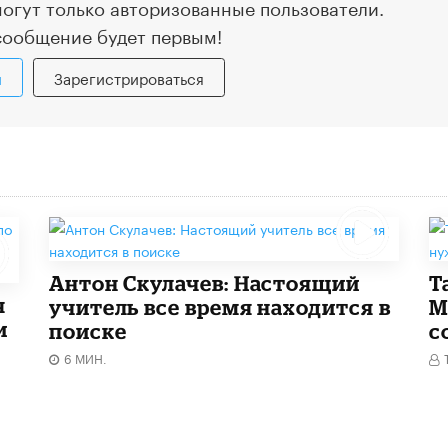
огут только авторизованные пользователи.
сообщение будет первым!
и
Зарегистрироваться
Антон Скулачев: Настоящий
Т
я
учитель все время находится в
М
и
поиске
с
6 МИН.
»