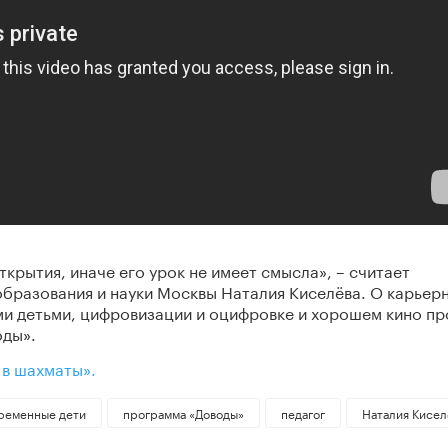
крытия, иначе его урок не имеет смысла», – считает
образования и науки Москвы Наталия Киселёва. О карьер
ми детьми, цифровизации и оцифровке и хорошем кино пр
оды».
 в шахматы».
ременные дети
программа «Доводы»
педагог
Наталия Кисел