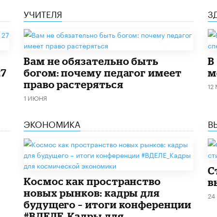
УЧИТЕЛЯ
З
​Вам не обязательно быть
В
27
богом: почему педагог имеет
м
право растеряться
12
1 ИЮНЯ
ЭКОНОМИКА
В
С
Космос как пространство
в
новых рынков: кадры для
24
будущего – итоги конференции
#ВДЕЛЕ_Кадры для