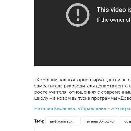
«Хороший педагог ориентирует детей на от
заместитель руководителя департамента 
росте учителя, отношениях с современны
школу – в новом выпуске программы «Дов
Наталия Киселева: «Управление – это игра
Теги:
цифровизация
Татьяна Волошко
сов
диалог