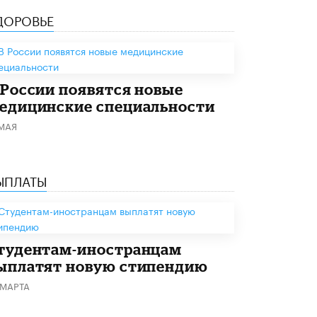
В Минобрнауки рассказали о новых
ДОРОВЬЕ
правилах приема в аспирантуру
1 ИЮНЯ /
КАЧЕСТВО ОБРАЗОВАНИЯ
 России появятся новые
едицинские специальности
 МАЯ
ЫПЛАТЫ
тудентам-иностранцам
ыплатят новую стипендию
 МАРТА