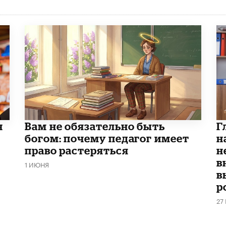
ч
​Вам не обязательно быть
Г
богом: почему педагог имеет
н
право растеряться
н
в
1 ИЮНЯ
в
р
27