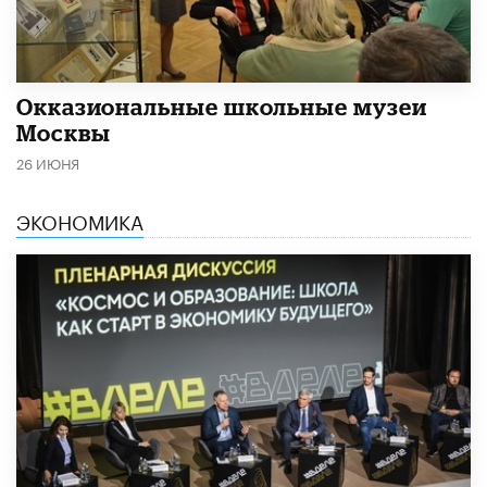
​Окказиональные школьные музеи
Москвы
26 ИЮНЯ
ЭКОНОМИКА