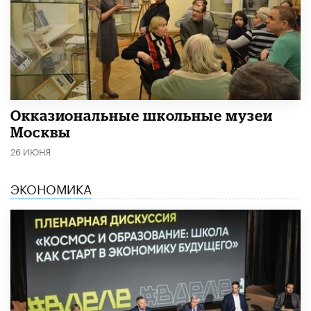
​Окказиональные школьные музеи
Москвы
26 ИЮНЯ
ЭКОНОМИКА