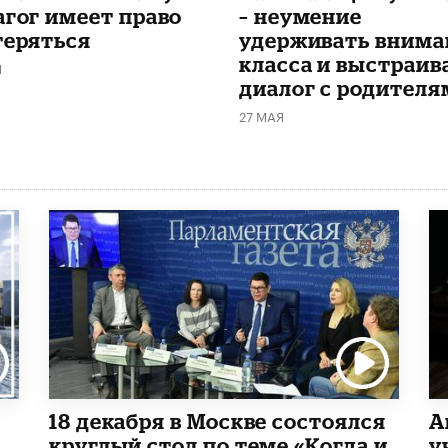
агог имеет право
– неумение
теряться
удерживать внима
класса и выстраив
Я
диалог с родителя
27 МАЯ
18 декабря в Москве состоялся
А
круглый стол по теме «Когда и
у