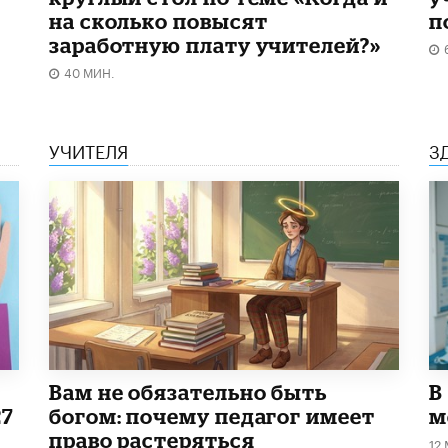
на сколько повысят
п
заработную плату учителей?»
40 МИН.
УЧИТЕЛЯ
З
​Вам не обязательно быть
В
27
богом: почему педагог имеет
м
право растеряться
12