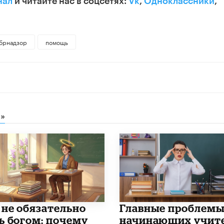
нал
и читайте нас в соцсетях:
Vk
,
Одноклассники
,
брнадзор
помощь
»
 не обязательно
Главные проблем
ь богом: почему
начинающих учит