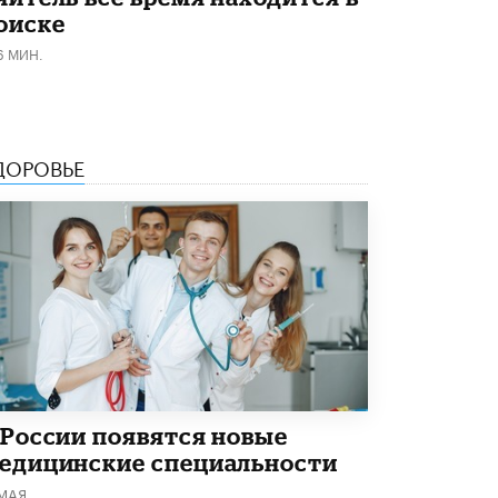
оиске
В Минобрнауки рассказали о новых
правилах приема в аспирантуру
6 МИН.
1 ИЮНЯ /
КАЧЕСТВО ОБРАЗОВАНИЯ
ДОРОВЬЕ
 России появятся новые
едицинские специальности
 МАЯ