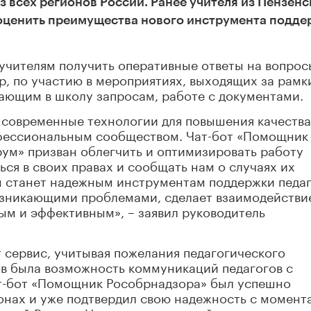
з всех регионов России. Ранее учителя из Пензенс
оценить преимущества нового инструмента подде
учителям получить оперативные ответы на вопрос
, по участию в мероприятиях, выходящих за рамк
ающим в школу запросам, работе с документами.
 современные технологии для повышения качества
офессиональным сообществом. Чат-бот «Помощник
ум» призван облегчить и оптимизировать работу
ся в своих правах и сообщать нам о случаях их
н станет надежным инструментам поддержки педаг
озникающими проблемами, сделает взаимодействи
м и эффективным», – заявил руководитель
 сервис, учитывая пожелания педагогического
ов была возможность коммуникаций педагогов с
т-бот «Помощник Рособрнадзора» был успешно
онах и уже подтвердил свою надежность с момент