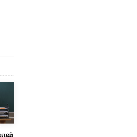
8 ИЮНЯ /
ЕГЭ И ОГЭ
Школа «СКОЛКА» и Госкорпорация
«Росатом» подписали соглашение о
сотрудничестве
8 ИЮНЯ /
ОБРАЗОВАТЕЛЬНАЯ ПОЛИТИКА
Депутаты призвали не отклонять
дипломы только из-за не пройденного
антиплагиата
5 ИЮНЯ /
ЧТО ПРОИСХОДИТ?
Минпросвещения просят добавить в
школьные учебники примеры женщин-
инженеров
5 ИЮНЯ /
УЧЕБНИКИ
Уличенный в списывании школьник
вернул себе призовое место на
олимпиаде через суд
5 ИЮНЯ /
ЧТО ПРОИСХОДИТ?
ы
«Евгений Онегин» станет обязательным
для повторения в 10–11-х классах
елей