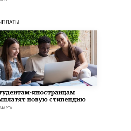
ЫПЛАТЫ
тудентам-иностранцам
ыплатят новую стипендию
 МАРТА