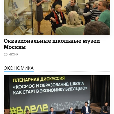
​Окказиональные школьные музеи
Москвы
26 ИЮНЯ
ЭКОНОМИКА