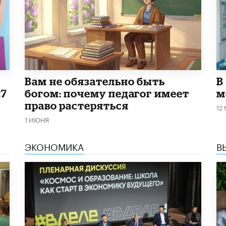
​Вам не обязательно быть
В
27
богом: почему педагог имеет
м
право растеряться
12
1 ИЮНЯ
ЭКОНОМИКА
В