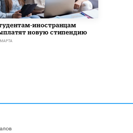
тудентам-иностранцам
ыплатят новую стипендию
 МАРТА
алов