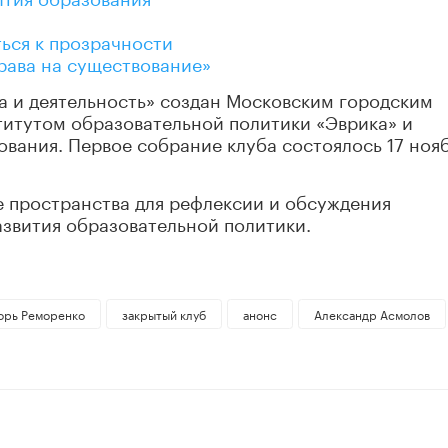
ься к прозрачности
права на существование»
а и деятельность» создан Московским городским
титутом образовательной политики «Эврика» и
вания. Первое собрание клуба состоялось 17 ноя
е пространства для рефлексии и обсуждения
звития образовательной политики.
орь Реморенко
закрытый клуб
анонс
Александр Асмолов