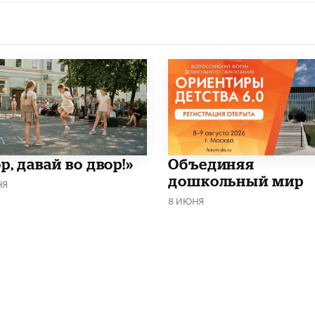
р, давай во двор!»
​Объединяя
дошкольный мир
НЯ
8 ИЮНЯ