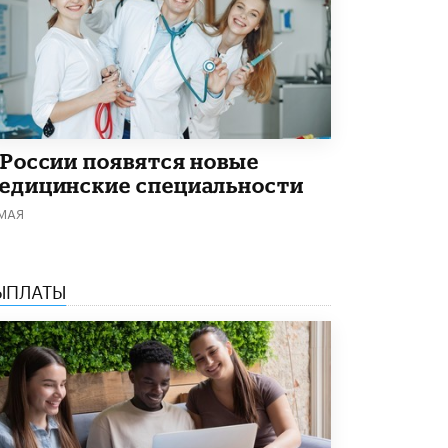
Академик РАН предупредил, что
ChatGPT отучит школьников думать
1 ИЮНЯ /
ШКОЛЬНИКИ
 России появятся новые
едицинские специальности
 МАЯ
ЫПЛАТЫ