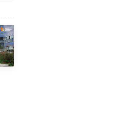
Рособрнадзор ответил на жалобы
школьников на ошибки в ЕГЭ по
русскому
8 ИЮНЯ /
ЕГЭ И ОГЭ
Школа «СКОЛКА» и Госкорпорация
«Росатом» подписали соглашение о
сотрудничестве
8 ИЮНЯ /
ОБРАЗОВАТЕЛЬНАЯ ПОЛИТИКА
Депутаты призвали не отклонять
дипломы только из-за не пройденного
антиплагиата
5 ИЮНЯ /
ЧТО ПРОИСХОДИТ?
Минпросвещения просят добавить в
школьные учебники примеры женщин-
инженеров
5 ИЮНЯ /
УЧЕБНИКИ
Уличенный в списывании школьник
вернул себе призовое место на
олимпиаде через суд