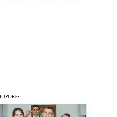
5 ИЮНЯ /
ЧТО ПРОИСХОДИТ?
«Евгений Онегин» станет обязательным
для повторения в 10–11-х классах
4 ИЮНЯ /
КАЧЕСТВО ОБРАЗОВАНИЯ
В Общественной палате предложили
шить школьную форму с учетом
национальных традиций регионов
4 ИЮНЯ /
ШКОЛЬНИКИ
В Госдуме предложили ввести онлайн-
формат для апелляций ЕГЭ
3 ИЮНЯ /
ЕГЭ И ОГЭ
​Яндекс выпустил бесплатный курс по
защите от ИИ-мошенничества
2 ИЮНЯ /
BIG DATA
ДОРОВЬЕ
В России начнут применять новые
подходы к разрешению конфликтов в
школах
2 ИЮНЯ /
ПОДРОСТКИ