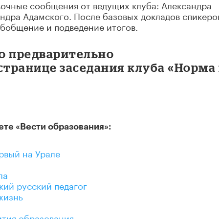
очные сообщения от ведущих клуба: Александра
ндра Адамского. После базовых докладов спикеро
обобщение и подведение итогов.
о предварительно
странице заседания клуба «Норма
ете «Вести образования»:
рвый на Урале
ла
ий русский педагог
 жизнь
ития образования