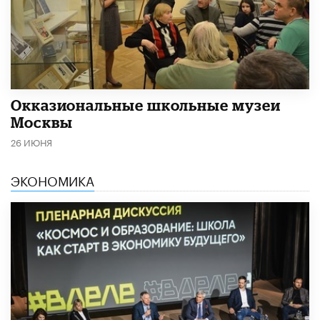
​Окказиональные школьные музеи
Москвы
26 ИЮНЯ
ЭКОНОМИКА