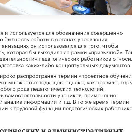
я и используется для обозначения совершенно
ою бытность работы в органах управления
анизациях он использовался для того, чтобы
ь, которая бы выходила за рамки «привычной». Та
 деятельности» педагогических работников относи
дготовка каких-либо концептуальных документов и
широко распространен термин «проектное обучени
ет множество подходов, однако, как правило, тер
собого рода педагогических технологий,
ь самостоятельности учеников, применение
 анализ информации и т.д. В то же время термин
нии к трудовой функции педагогических работник
гогических и административных