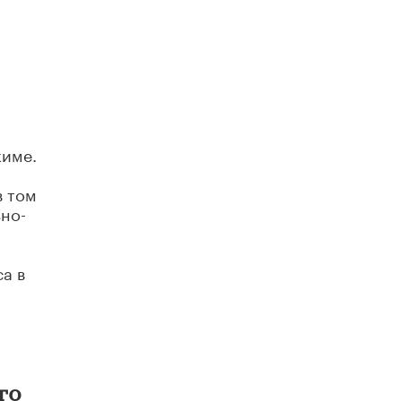
жиме.
в том
но-
а в
го