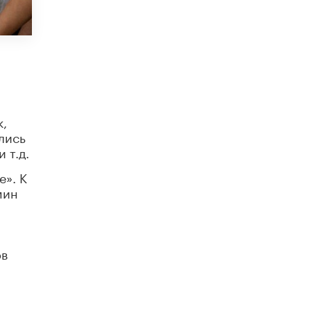
схемах мошенничества в период сдачи
ЕГЭ
19 ИЮНЯ /
ЕГЭ И ОГЭ
​Яндекс выпустил отчёт об устойчивом
развитии за 2025 год
17 ИЮНЯ /
АНАЛИТИКА
Московский выпускной на ВДНХ
к,
соберет более 60 артистов
лись
17 ИЮНЯ /
ГОРОДСКОЕ ОБРАЗОВАНИЕ
 т.д.
Названы лучшие российские вузы в
е». К
2026 году по версии RAEX
мин
16 ИЮНЯ /
АНАЛИТИКА
В России предложили ввести
обязательные уроки каллиграфии в
детских садах
ов
11 ИЮНЯ /
ВОСПИТАНИЕ
​Как будущие реставраторы – студенты
столичного колледжа, помогают
восстанавливать культурные и