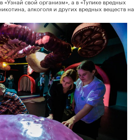
 «Узнай свой организм», а в «Тупике вредных
никотина, алкоголя и других вредных веществ на