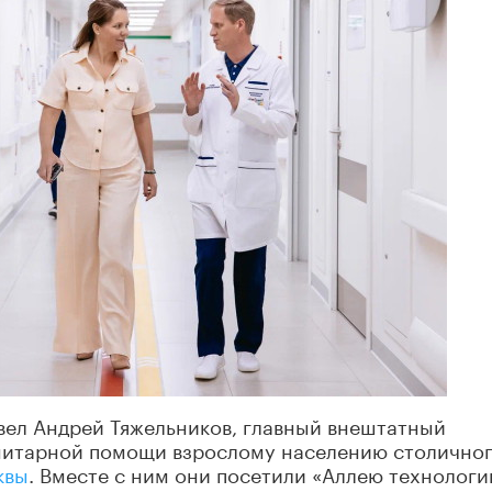
вел Андрей Тяжельников, главный внештатный
нитарной помощи взрослому населению столично
квы
. Вместе с ним они посетили «Аллею технологи