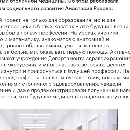
ями столичной медицины. Об этом рассказала
м социального развития Анастасия Ракова.
проект не только для образования, но и для
еклассники в белых халатах – это будущие врачи,
ыбор в пользу профессии. На уроках ученики
 и математику, знакомятся с анатомией и
дорового образа жизни, учатся выполнять
ь за больными, оказывать первую помощь. Активн
нимают учреждения Департамента здравоохранени
на экскурсиях и многочасовых встречах, делятся
изнутри и прикоснуться к будущей профессии. На
в предпрофессиональном путешествии, познакоми
жениями столичного здравоохранения, увидели
ание и даже продемонстрировали полученные нав
ерены, что будущее медицины в надежных руках»,