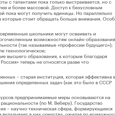
оты с талантами пока только выстраивается, но с
лее и более массовой. Доступ к безусловным
й пока могут получить единицы. Но параллельно
 которые стоит обращать больше внимания. Осо
овременные школьники могут осваивать и
ногочисленным возможностям онлайн-образования
льности (так называемые «профессии будущего»);
ле технологическое;
ие высшего образования, к которым благодаря
Россия» теперь не относятся разве что
енных – старая институция, которая эффективна 
шения определенных задач (как это было в СССР
сурсов предпринимаемые меры основываются на
 рациональности (по М. Веберу). Государство
ия – научно-техническая сфера, формирующиеся
и вкладывает в них средства, ожидая по возможно