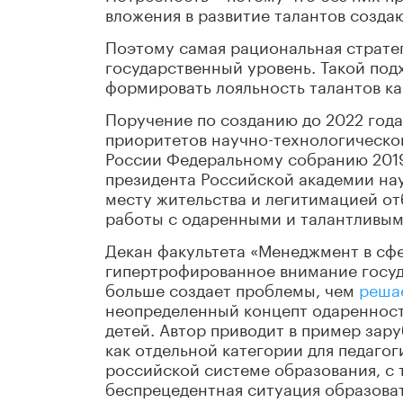
вложения в развитие талантов созда
Поэтому самая рациональная стратег
государственный уровень. Такой под
формировать лояльность талантов ка
Поручение по созданию до 2022 года
приоритетов научно-технологическо
России Федеральному собранию 2019
президента Российской академии нау
месту жительства и легитимацией о
работы с одаренными и талантливым
Декан факультета «Менеджмент в сф
гипертрофированное внимание госуд
больше создает проблемы, чем
реша
неопределенный концепт одареннос
детей. Автор приводит в пример зар
как отдельной категории для педагог
российской системе образования, с т
беспрецедентная ситуация образоват