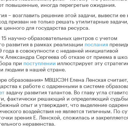
ют повышенные, иногда перегретые ожидания.
ия – возглавить решение этой задачи, вывести ее 
ход призван не только решать утилитарные задачи,
к ценного для государства ресурса.
 15 научно-образовательных центров с учетом
го развития в рамках реализации
послания
презид
 года в совокупности с недавней инициативой
к Александра Сергеева об отказе от приема в шко
тбора при
поступлении
иллюстрирует эту стратеги
и людьми в нашей стране.
ере образования» МВШСЭН Елена Ленская считает,
арства к работе с одаренными в системе образов
ет
задачу развития талантов. Во главу угла ставитс
ти, фактически решающий и определяющий судьбы
убежный опыт и утверждает, что выделение одаре
ического воздействия не является типичным. По су
очки зрения Е. Ленской, сложилась и закрепляетс
ельного неравенства.