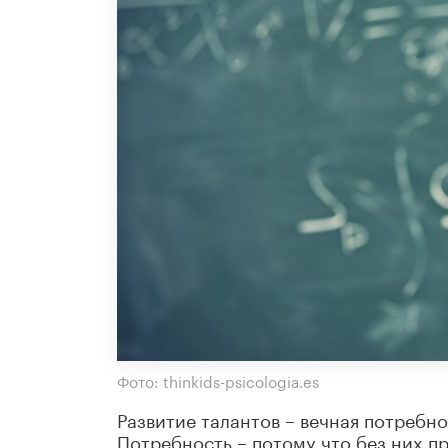
Фото: thinkids-psicologia.es
Развитие талантов – вечная потребно
Потребность – потому что без них п