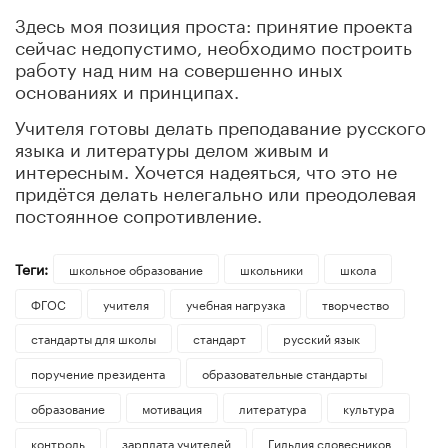
Здесь моя позиция проста: принятие проекта
сейчас недопустимо, необходимо построить
работу над ним на совершенно иных
основаниях и принципах.
Учителя готовы делать преподавание русского
языка и литературы делом живым и
интересным. Хочется надеяться, что это не
придётся делать нелегально или преодолевая
постоянное сопротивление.
Теги:
школьное образование
школьники
школа
ФГОС
учителя
учебная нагрузка
творчество
стандарты для школы
стандарт
русский язык
поручение президента
образовательные стандарты
образование
мотивация
литература
культура
контроль
зарплата учителей
Гильдия словесников