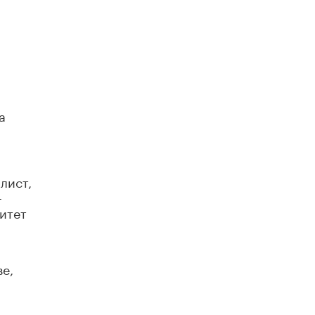
а
лист,
–
итет
е,