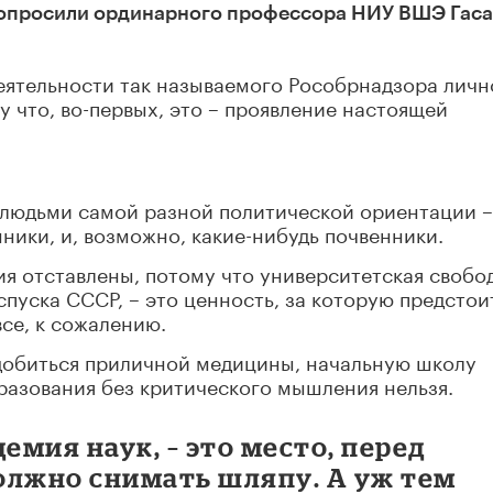
опросили ординарного профессора НИУ ВШЭ Гас
еятельности так называемого Рособрнадзора личн
у что, во-первых, это – проявление настоящей
с людьми самой разной политической ориентации –
нники, и, возможно, какие-нибудь почвенники.
ия отставлены, потому что университетская свобод
спуска СССР, – это ценность, за которую предстои
се, к сожалению.
добиться приличной медицины, начальную школу
разования без критического мышления нельзя.
емия наук, – это место, перед
олжно снимать шляпу. А уж тем