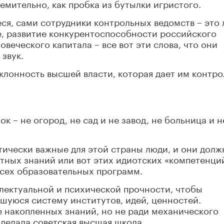
емительно, как пробка из бутылки игристого.
еся, сами сотрудники контрольных ведомств – это 
е, развитие конкурентоспособности российского
веческого капитала – все вот эти слова, что они
 звук.
клонность высшей власти, которая дает им контро
к – не огород, не сад и не завод, не больница и н
итически важные для этой страны люди, и они дол
тных знаний или вот этих идиотских «компетенци
всех образовательных программ.
лектуальной и психической прочности, чтобы
шуюся систему институтов, идей, ценностей.
 накопленных знаний, но не ради механического
 делала советская высшая школа.