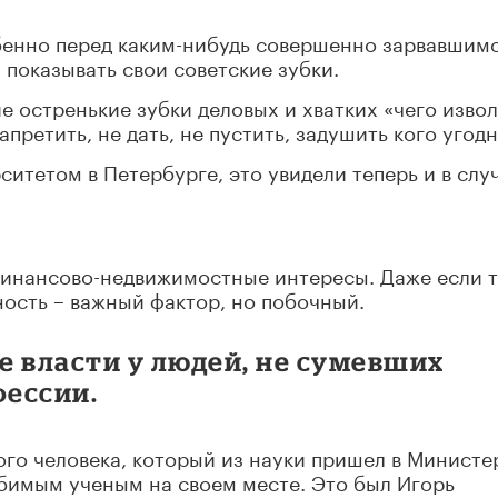
обенно перед каким-нибудь совершенно зарвавшим
 показывать свои советские зубки.
ие остренькие зубки деловых и хватких «чего извол
претить, не дать, не пустить, задушить кого угодн
итетом в Петербурге, это увидели теперь и в слу
 финансово-недвижимостные интересы. Даже если т
ность – важный фактор, но побочный.
ие власти у людей, не сумевших
фессии.
ного человека, который из науки пришел в Министе
ебимым ученым на своем месте. Это был Игорь