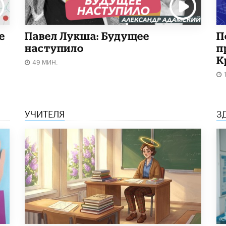
е
Павел Лукша: Будущее
П
наступило
п
К
49 МИН.
УЧИТЕЛЯ
З