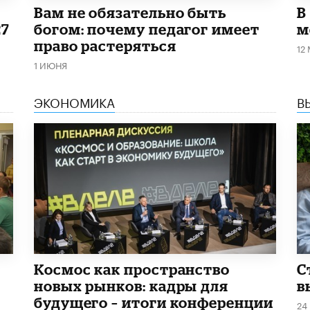
​Вам не обязательно быть
В
27
богом: почему педагог имеет
м
право растеряться
12
1 ИЮНЯ
ЭКОНОМИКА
В
Космос как пространство
С
новых рынков: кадры для
в
будущего – итоги конференции
24