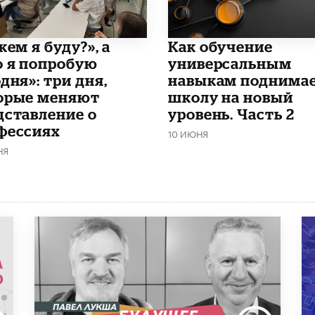
кем я буду?», а
​Как обучение
о я попробую
универсальным
дня»: три дня,
навыкам поднима
орые меняют
школу на новый
дставление о
уровень. Часть 2
фессиях
10 ИЮНЯ
НЯ