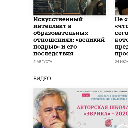
​Искусственный
Не «
интеллект в
«чт
образовательных
сего
отношениях: «великий
кот
подрыв» и его
пре
последствия
про
5 АВГУСТА
24 ИЮ
ВИДЕО