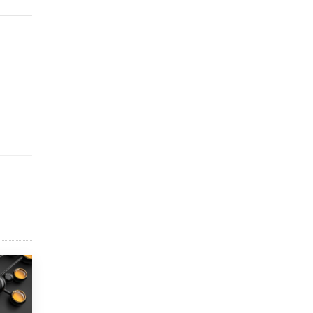
исторические объекты
11 ИЮНЯ /
ГОРОДСКОЕ ОБРАЗОВАНИЕ
​Почти 50 новых объектов образования
открыли в этом учебном году в Москве
10 ИЮНЯ /
ГОРОДСКОЕ ОБРАЗОВАНИЕ
Госдума приняла закон о детских SIM-
картах
10 ИЮНЯ /
ДЕТИ
Глава СПЧ предложил вернуть в школы
устные переходные экзамены
9 ИЮНЯ /
КАЧЕСТВО ОБРАЗОВАНИЯ
​Объединяя дошкольный мир
8 ИЮНЯ /
АНОНС
«Сколково» и ГК «Просвещение»
анонсировали запуск акселератора
технологических решений для всех
уровней образования
8 ИЮНЯ /
ЧТО ПРОИСХОДИТ?