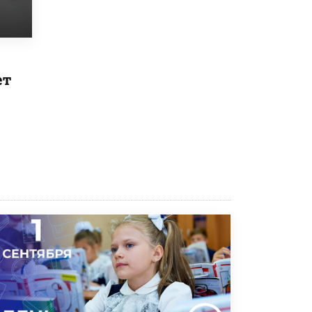
Рособрнадзор ответил на жалобы
школьников на ошибки в ЕГЭ по
русскому
8 ИЮНЯ /
ЕГЭ И ОГЭ
ет
Школа «СКОЛКА» и Госкорпорация
«Росатом» подписали соглашение о
сотрудничестве
8 ИЮНЯ /
ОБРАЗОВАТЕЛЬНАЯ ПОЛИТИКА
Депутаты призвали не отклонять
дипломы только из-за не пройденного
антиплагиата
5 ИЮНЯ /
ЧТО ПРОИСХОДИТ?
Минпросвещения просят добавить в
школьные учебники примеры женщин-
инженеров
5 ИЮНЯ /
УЧЕБНИКИ
Уличенный в списывании школьник
вернул себе призовое место на
олимпиаде через суд