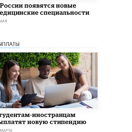
 России появятся новые
Академик РАН предупредил, что
ChatGPT отучит школьников думать
едицинские специальности
1 ИЮНЯ /
ШКОЛЬНИКИ
 МАЯ
ЫПЛАТЫ
тудентам-иностранцам
ыплатят новую стипендию
 МАРТА