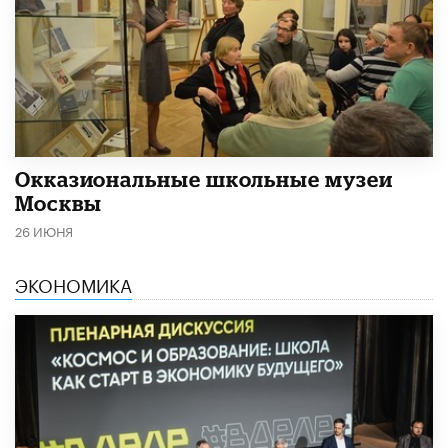
​Окказиональные школьные музеи
Москвы
26 ИЮНЯ
ЭКОНОМИКА