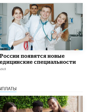
Академик РАН предупредил, что
ChatGPT отучит школьников думать
1 ИЮНЯ /
ШКОЛЬНИКИ
 России появятся новые
едицинские специальности
 МАЯ
ЫПЛАТЫ