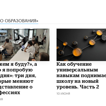
ТВО ОБРАЗОВАНИЯ»
кем я буду?», а
​Как обучение
о я попробую
универсальным
дня»: три дня,
навыкам поднима
орые меняют
школу на новый
дставление о
уровень. Часть 2
фессиях
10 ИЮНЯ
НЯ