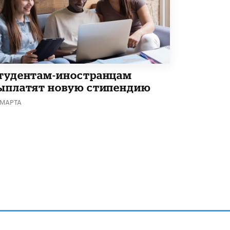
тудентам-иностранцам
ыплатят новую стипендию
 МАРТА