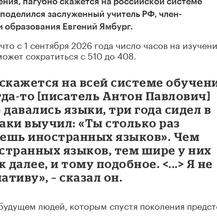
ения, пагубно скажется на российской системе
поделился заслуженный учитель РФ, член-
 образования Евгений Ямбург.
то с 1 сентября 2026 года число часов на изучен
может сократиться с 510 до 408.
скажется на всей системе обучени
гда-то [писатель Антон Павлович]
давались языки, три года сидел в
таки выучил: «Ты столько раз
аешь иностранных языков». Чем
странных языков, тем шире у них
далее, и тому подобное. <...> Я не
тиву», – сказал он.
 будущем людей, которым спустя поколения предс