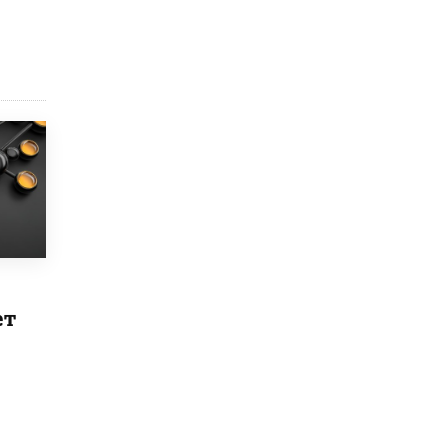
Рособрнадзор ответил на жалобы
школьников на ошибки в ЕГЭ по
русскому
8 ИЮНЯ /
ЕГЭ И ОГЭ
Школа «СКОЛКА» и Госкорпорация
«Росатом» подписали соглашение о
сотрудничестве
8 ИЮНЯ /
ОБРАЗОВАТЕЛЬНАЯ ПОЛИТИКА
Депутаты призвали не отклонять
дипломы только из-за не пройденного
антиплагиата
5 ИЮНЯ /
ЧТО ПРОИСХОДИТ?
Минпросвещения просят добавить в
ет
школьные учебники примеры женщин-
инженеров
5 ИЮНЯ /
УЧЕБНИКИ
Уличенный в списывании школьник
вернул себе призовое место на
олимпиаде через суд