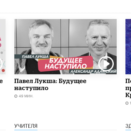
е
Павел Лукша: Будущее
П
наступило
п
К
49 МИН.
УЧИТЕЛЯ
З