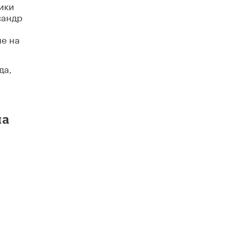
ики
сандр
ле на
да,
ла