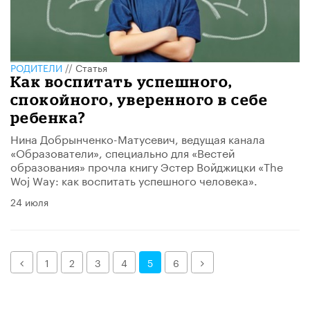
РОДИТЕЛИ
//
Статья
Как воспитать успешного,
спокойного, уверенного в себе
ребенка?
Нина Добрынченко-Матусевич, ведущая канала
«Образователи», специально для «Вестей
образования» прочла книгу Эстер Войджицки «The
Woj Way: как воспитать успешного человека».
24 июля
Назад
Далее
1
2
3
4
5
6