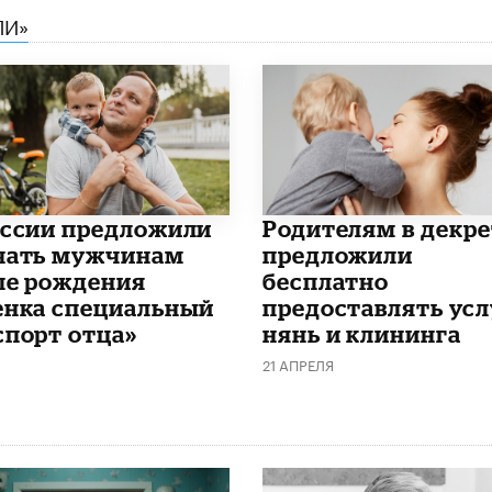
ЛИ»
оссии предложили
Родителям в декре
чать мужчинам
предложили
ле рождения
бесплатно
енка специальный
предоставлять усл
спорт отца»
нянь и клининга
21 АПРЕЛЯ