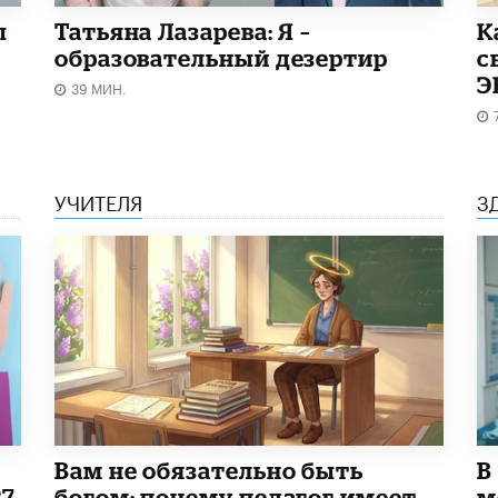
ы
Татьяна Лазарева: Я –
​
образовательный дезертир
с
Э
39 МИН.
УЧИТЕЛЯ
З
​Вам не обязательно быть
В
27
богом: почему педагог имеет
м