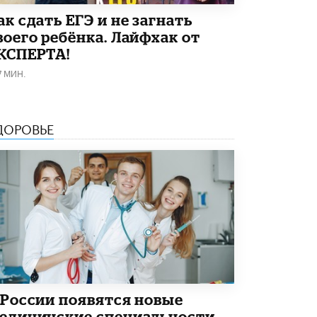
Как сдать ЕГЭ и не загнать
воего ребёнка. Лайфхак от
КСПЕРТА!
7 МИН.
ДОРОВЬЕ
 России появятся новые
едицинские специальности