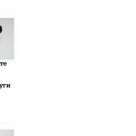
5 ИЮНЯ /
ЧТО ПРОИСХОДИТ?
«Евгений Онегин» станет обязательным
для повторения в 10–11-х классах
4 ИЮНЯ /
КАЧЕСТВО ОБРАЗОВАНИЯ
В Общественной палате предложили
шить школьную форму с учетом
национальных традиций регионов
4 ИЮНЯ /
ШКОЛЬНИКИ
те
В Госдуме предложили ввести онлайн-
формат для апелляций ЕГЭ
3 ИЮНЯ /
ЕГЭ И ОГЭ
уги
​Яндекс выпустил бесплатный курс по
защите от ИИ-мошенничества
2 ИЮНЯ /
BIG DATA
В России начнут применять новые
подходы к разрешению конфликтов в
школах
2 ИЮНЯ /
ПОДРОСТКИ