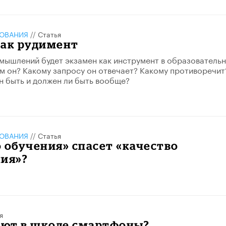
ЗОВАНИЯ
//
Статья
как рудимент
ышлений будет экзамен как инструмент в образователь
м он? Какому запросу он отвечает? Какому противоречит
н быть и должен ли быть вообще?
ЗОВАНИЯ
//
Статья
 обучения» спасет «качество
ния»?
я
ают в школе смартфоны?