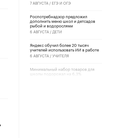
7 АВГУСТА /
ЕГЭ И ОГЭ
Роспотребнадзор предложил
дополнить меню школ и детсадов
рыбой и водорослями
6 АВГУСТА /
ДЕТИ
​Яндекс обучил более 20 тысяч
учителей использовать ИИ в работе
6 АВГУСТА /
УЧИТЕЛЯ
Минимальный набор товаров для
школы подорожал на 6,3%
5 АВГУСТА /
ШКОЛЬНИКИ
Вышел в свет новый номер научно-
публицистического журнала
«Образовательная политика» № 2
(2026)
3 ИЮЛЯ /
АНОНС
»
Школьники и студенты Москвы
почтили память героев Великой
Отечественной войны