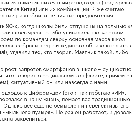
ный из наметившихся в мире подходов (подозрева
ратегия Китая) или их комбинации. Я же считаю
лный разнобой, а не личные предпочтения.
ь 90-х, когда школы были отпущены на вольные х
 оказалось чревато, ибо упивались творчеством
троем по командам сверху основная масса школ
 снова собрали в строй «единого образовательног
!), удавили тех, кто творил. Маятник такой: либо
е рост запретов смартфонов в школе – сущностно
, что говорит о социальном конфликте, причем е
кем), ситуативный он или навсегда с нами.
подходов к Цифромудру (это я так избегаю «ИИ»,
 ворвался в нашу жизнь, ломает все традиционные
 Однако все еще не осмыслен и перспективы его 
 «мыльного пузыря». Но раз он работает, и довол
олжна закрепиться.