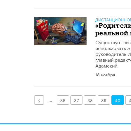
ДИСТАНЦИОННОЕ
«Родители
реальной
Существует ли 
использовать э
руководитель И
главный редакт
Адамский.
18 ноября
Назад
...
36
37
38
39
40