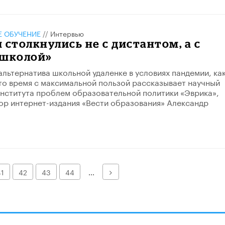
 ОБУЧЕНИЕ
//
Интервью
 столкнулись не с дистантом, а с
 школой»
альтернатива школьной удаленке в условиях пандемии, ка
то время с максимальной пользой рассказывает научный
нститута проблем образовательной политики «Эврика»,
ор интернет-издания «Вести образования» Александр
Далее
41
42
43
44
...