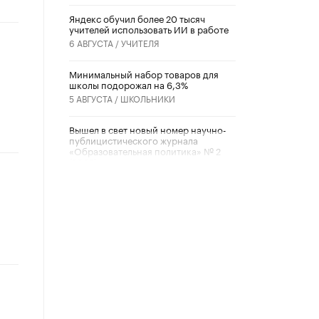
​Яндекс обучил более 20 тысяч
учителей использовать ИИ в работе
6 АВГУСТА /
УЧИТЕЛЯ
Минимальный набор товаров для
о
школы подорожал на 6,3%
5 АВГУСТА /
ШКОЛЬНИКИ
Вышел в свет новый номер научно-
публицистического журнала
«Образовательная политика» № 2
(2026)
3 ИЮЛЯ /
АНОНС
Школьники и студенты Москвы
почтили память героев Великой
Отечественной войны
22 ИЮНЯ /
ГОРОДСКОЕ ОБРАЗОВАНИЕ
«Егор, давай во двор!»
22 ИЮНЯ /
АНОНС
Из закона о регулировании ИИ