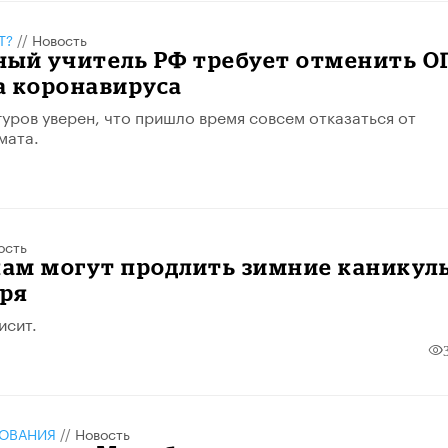
Т?
//
Новость
ный учитель РФ требует отменить О
за коронавируса
уров уверен, что пришло время совсем отказаться от
мата.
ость
ам могут продлить зимние каникул
аря
исит.
ЗОВАНИЯ
//
Новость