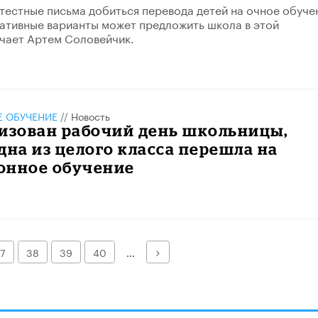
тестные письма добиться перевода детей на очное обуче
нативные варианты может предложить школа в этой
чает Артем Соловейчик.
 ОБУЧЕНИЕ
//
Новость
изован рабочий день школьницы,
дна из целого класса перешла на
онное обучение
Далее
7
38
39
40
...