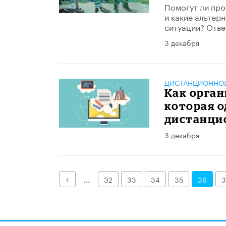
Помогут ли про
и какие альтер
ситуации? Отве
3 декабря
ДИСТАНЦИОННОЕ
Как орган
которая о
дистанци
3 декабря
Назад
...
32
33
34
35
36
3