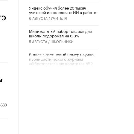
​Яндекс обучил более 20 тысяч
учителей использовать ИИ в работе
ГЭ
6 АВГУСТА /
УЧИТЕЛЯ
Минимальный набор товаров для
школы подорожал на 6,3%
5 АВГУСТА /
ШКОЛЬНИКИ
Вышел в свет новый номер научно-
публицистического журнала
«Образовательная политика» № 2
(2026)
3 ИЮЛЯ /
АНОНС
ы
Школьники и студенты Москвы
почтили память героев Великой
Отечественной войны
22 ИЮНЯ /
ГОРОДСКОЕ ОБРАЗОВАНИЕ
3639
«Егор, давай во двор!»
22 ИЮНЯ /
АНОНС
Из закона о регулировании ИИ