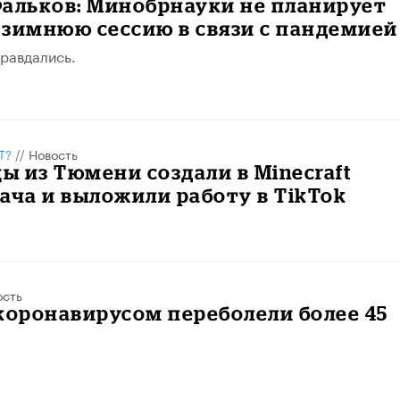
альков: Минобрнауки не планирует
зимнюю сессию в связи с пандемией
равдались.
Т?
//
Новость
ы из Тюмени создали в Minecraft
ача и выложили работу в TikTok
ость
коронавирусом переболели более 45
й