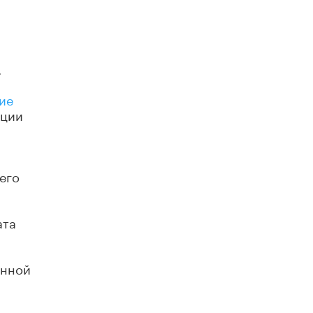
В Минобрнауки рассказали о новых
правилах приема в аспирантуру
1 ИЮНЯ /
КАЧЕСТВО ОБРАЗОВАНИЯ
.
ие
ации
его
ата
енной
и