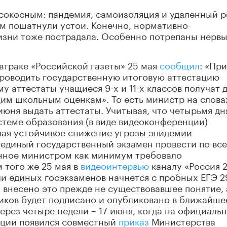
исокосным: пандемия, самоизоляция и удаленный 
м пошатнули устои. Конечно, нормативно-
зни тоже пострадала. Особенно потрепаны нервы
втраке «Российской газеты» 25 мая
сообщил
: «Пр
роводить государственную итоговую аттестацию
 аттестаты учащиеся 9-х и 11-х классов получат д
щим школьным оценкам». То есть министр на слова
июня выдать аттестаты. Учитывая, что четырьмя д
стеме образования (в виде видеоконференции)
ывая устойчивое снижение угрозы эпидемии
единый государственный экзамен провести по вс
анное министром как минимум требовало
 того же 25 мая в
видеоинтервью
каналу «Россия 
и единых госэкзаменов начнется с пробных ЕГЭ 2
т внесено это прежде не существовавшее понятие, 
иков будет подписано и опубликовано в ближайше
ерез четыре недели – 17 июня, когда на официаль
ации появился совместный
приказ
Министерства