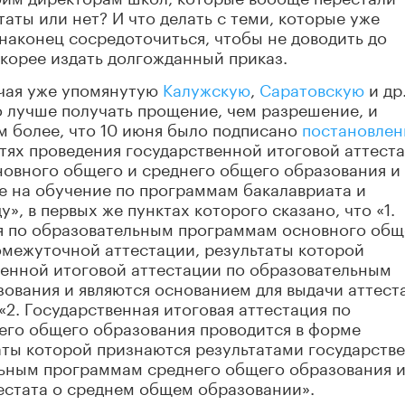
аты или нет? И что делать с теми, которые уже
аконец сосредоточиться, чтобы не доводить до
скорее издать долгожданный приказ.
ючая уже упомянутую
Калужскую
,
Саратовскую
и др
о лучше получать прощение, чем разрешение, и
ем более, что 10 июня было подписано
постановлен
ях проведения государственной итоговой аттест
овного общего и среднего общего образования и
е на обучение по программам бакалавриата и
», в первых же пунктах которого сказано, что «1.
ия по образовательным программам основного общ
омежуточной аттестации, результаты которой
венной итоговой аттестации по образовательным
ования и являются основанием для выдачи аттест
2. Государственная итоговая аттестация по
го общего образования проводится в форме
аты которой признаются результатами государств
льным программам среднего общего образования 
естата о среднем общем образовании».