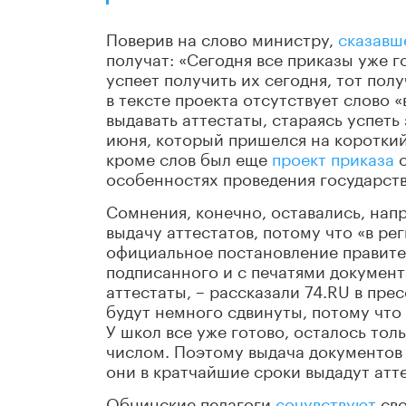
Поверив на слово министру,
сказавш
получат: «Сегодня все приказы уже г
успеет получить их сегодня, тот полу
в тексте проекта отсутствует слово 
выдавать аттестаты, стараясь успеть
июня, который пришелся на короткий
кроме слов был еще
проект приказа
о
особенностях проведения государств
Сомнения, конечно, оставались, нап
выдачу аттестатов, потому что «в р
официальное постановление правител
подписанного и с печатями документ
аттестаты, – рассказали 74.RU в пр
будут немного сдвинуты, потому что 
У школ все уже готово, осталось тол
числом. Поэтому выдача документов 
они в кратчайшие сроки выдадут атт
Обнинские педагоги
сочувствуют
сво