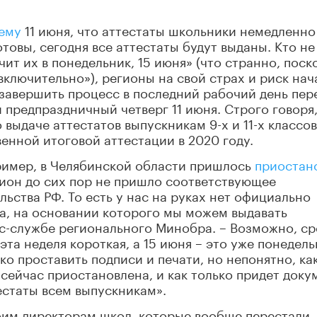
ему
11 июня, что аттестаты школьники немедленно
отовы, сегодня все аттестаты будут выданы. Кто не
чит их в понедельник, 15 июня» (что странно, поск
«включительно»), регионы на свой страх и риск нач
 завершить процесс в последний рабочий день пер
 предпраздничный четверг 11 июня. Строго говоря
 выдаче аттестатов выпускникам 9-х и 11-х классов
енной итоговой аттестации в 2020 году.
ример, в Челябинской области пришлось
приостан
егион до сих пор не пришло соответствующее
ьства РФ. То есть у нас на руках нет официально
а, на основании которого мы можем выдавать
есс-службе регионального Минобра. – Возможно, с
эта неделя короткая, а 15 июня – это уже понедель
ько проставить подписи и печати, но непонятно, ка
сейчас приостановлена, и как только придет доку
естаты всем выпускникам».
им директорам школ, которые вообще перестали