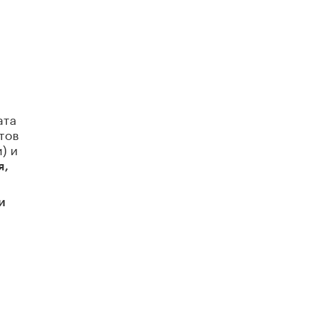
ата
тов
) и
я,
и