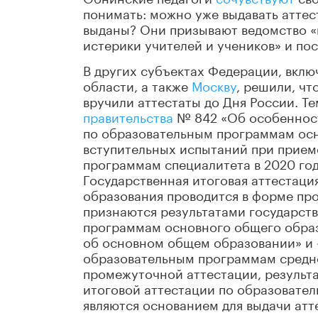
понимать: можно уже выдавать аттест
выданы? Они призывают ведомство «н
истерики учителей и учеников» и по
В других субъектах Федерации, вкл
области, а также
Москву
, решили, чт
вручили аттестаты до Дня России. Т
правительства
№ 842 «Об особенност
по образовательным программам осн
вступительных испытаний при прием
программам специалитета в 2020 году
Государственная итоговая аттестац
образования проводится в форме пр
признаются результатами государст
программам основного общего образ
об основном общем образовании» и «
образовательным программам средне
промежуточной аттестации, результ
итоговой аттестации по образовате
являются основанием для выдачи атт