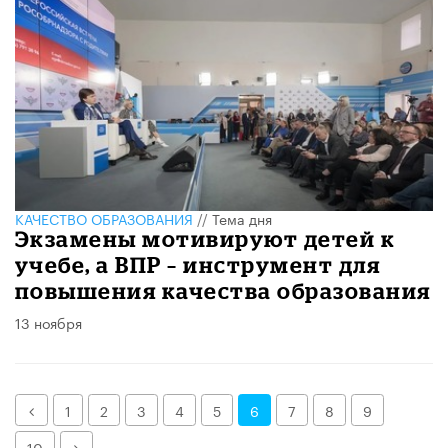
КАЧЕСТВО ОБРАЗОВАНИЯ
//
Тема дня
Экзамены мотивируют детей к
учебе, а ВПР – инструмент для
повышения качества образования
13 ноября
Назад
1
2
3
4
5
6
7
8
9
Далее
10