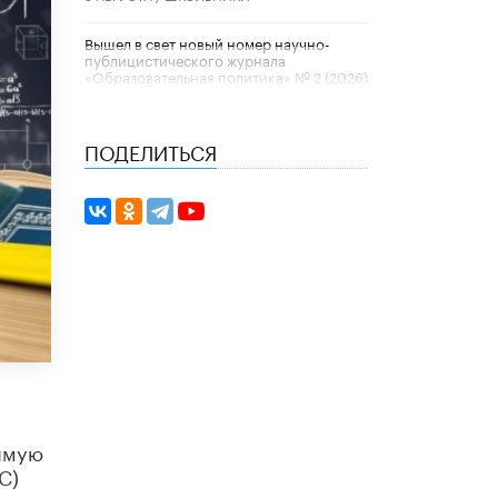
Вышел в свет новый номер научно-
публицистического журнала
«Образовательная политика» № 2 (2026)
3 ИЮЛЯ /
АНОНС
ПОДЕЛИТЬСЯ
Школьники и студенты Москвы почтили
память героев Великой Отечественной
войны
22 ИЮНЯ /
ГОРОДСКОЕ ОБРАЗОВАНИЕ
«Егор, давай во двор!»
22 ИЮНЯ /
АНОНС
Из закона о регулировании ИИ убрали
запрет на иностранные нейросети
22 ИЮНЯ /
BIG DATA
Рособрнадзор предупредил о трех
схемах мошенничества в период сдачи
ЕГЭ
имую
19 ИЮНЯ /
ЕГЭ И ОГЭ
С)