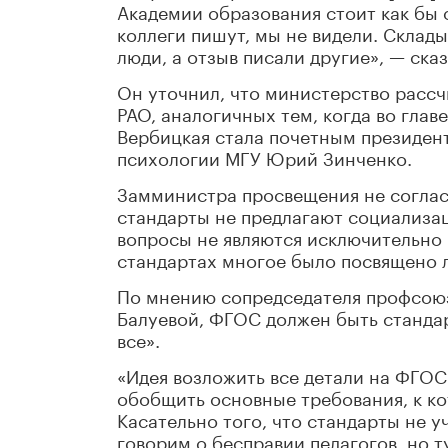
Академии образования стоит как бы 
коллеги пишут, мы не видели. Склад
люди, а отзыв писали другие», — ска
Он уточнил, что министерство расс
РАО, аналогичных тем, когда во глав
Вербицкая стала почетным президент
психологии МГУ Юрий Зинченко.
Замминистра просвещения не соглас
стандарты не предлагают социализац
вопросы не являются исключительно
стандартах многое было посвящено 
По мнению сопредседателя профсоюз
Балуевой, ФГОС должен быть станда
все».
«Идея возложить все детали на ФГОС
обобщить основные требования, к к
Касательно того, что стандарты не 
говорим о бесправии педагогов, но 