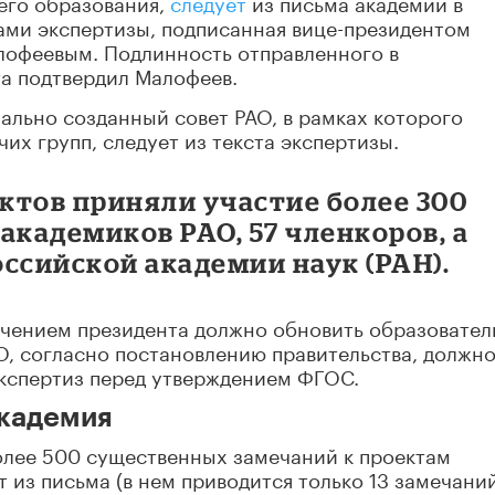
его образования,
следует
из письма академии в
ами экспертизы, подписанная вице-президентом
офеевым. Подлинность отправленного в
а подтвердил Малофеев.
ально созданный совет РАО, в рамках которого
чих групп, следует из текста экспертизы.
ектов приняли участие более 300
 академиков РАО, 57 членкоров, а
ссийской академии наук (РАН).
ручением президента должно обновить образовате
АО, согласно постановлению правительства, должн
экспертиз перед утверждением ФГОС.
академия
олее 500 существенных замечаний к проектам
 из письма (в нем приводится только 13 замечаний