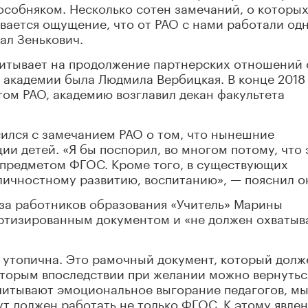
особняком. Несколько сотен замечаний, о которы
ывается ощущение, что от РАО с нами работали од
зал Зенькович.
читывает на продолжение партнерских отношений 
е академии была Людмила Вербицкая. В конце 2018
ом РАО, академию возглавил декан факультета
ился с замечанием РАО о том, что нынешние
ии детей. «Я бы поспорил, во многом потому, что 
 предметом ФГОС. Кроме того, в существующих
личностному развитию, воспитанию», — пояснил о
а работников образования «Учитель» Марины
ртизированным документом и «не должен охватыв
 утопична. Это рамочный документ, который долж
оторым впоследствии при желании можно вернутьс
учитывают эмоциональное выгорание педагогов, м
тут должен работать не только ФГОС. К этому явле