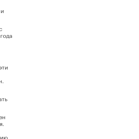
х
В Минобрнауки рассказали о новых
ни
правилах приема в аспирантуру
1 ИЮНЯ /
КАЧЕСТВО ОБРАЗОВАНИЯ
с
 года
эти
н.
ать
ен
я.
ы
нию