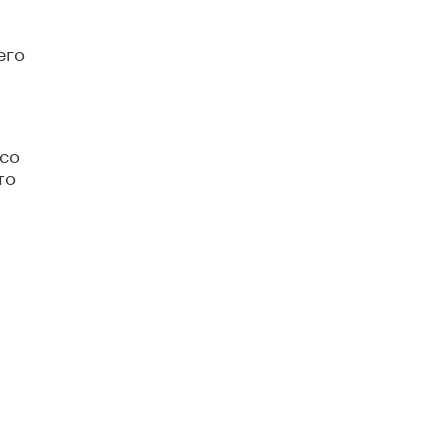
его
 со
то