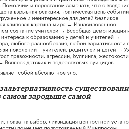
. Помолчим и перестанем замечать, что с введени
щена взрывная реакция, трагическая цепь событий
груженное и неинтересное для детей безликое
ая клиповая картина мира → Изнасилованное
ем сознание учителей → Всеобщая демотивация 
интереса к образованию у детей и учителей →
ора, любого разнообразия, любой вариативности 
язи поколений – учителей, родителей и детей → У
ост тревожности, агрессии, буллинга, жестокости
 → Всплеск детских и подростковых суицидов.
 являет собой абсолютное зло.
зальтернативность существовани
в самом зародыше самой
, права на выбор, ликвидация ценностной устано
чности) помещает подготовленный Минпросом