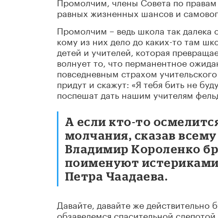
Промолчим, члены Совета по правам
равных жизненных шансов и самовоп
Промолчим – ведь школа так далека о
кому из них дело до каких-то там шк
детей и учителей, которая превраща
волнует то, что перманентное ожида
повседневным страхом учительского 
придут и скажут: «Я тебя бить не буд
поспешат дать нашим учителям фельд
А если кто-то осмелит
молчания, сказав всему 
Владимир Короленко бро
поименуют истериками 
Петра Чаадаева.
Давайте, давайте же действительно 
обзаведемся спасительной слепотой