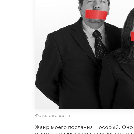
Фото: dirclub.ru
Жанр моего послания – особый. Оно 
оглох от равнодушия к детям и не р