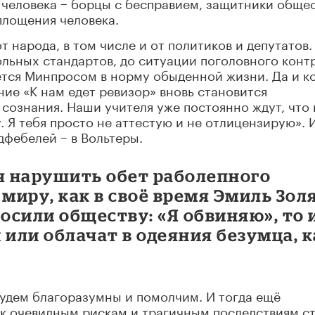
 человека − борцы с бесправием, защитники обще
лощения человека.
т народа, в том числе и от политиков и депутатов.
ольных стандартов, до ситуации поголовного конт
ется Минпросом в норму обыденной жизни. Да и к
ние «К нам едет ревизор» вновь становится
сознания. Наши учителя уже постоянно ждут, что 
у. Я тебя просто не аттестую и не отлицензирую». 
фебелей − в Вольтеры.
ся нарушить обет раболепного
миру, как в своё время Эмиль Золя
сили обществу: «Я обвиняю», то 
или облачат в одеяния безумца, к
будем благоразумны и помолчим. И тогда ещё
 к очевидным рискам и трагичным последствиям с