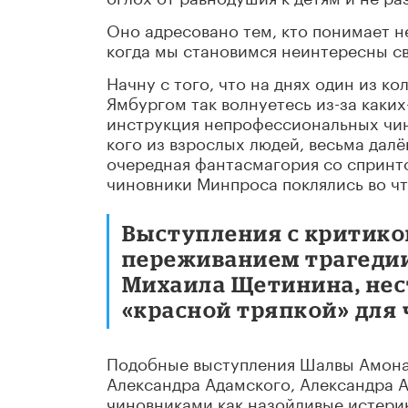
Оно адресовано тем, кто понимает н
когда мы становимся неинтересны с
Начну с того, что на днях один из к
Ямбургом так волнуетесь из-за каких
инструкция непрофессиональных чино
кого из взрослых людей, весьма дал
очередная фантасмагория со спринт
чиновники Минпроса поклялись во чт
Выступления с критикой
переживанием трагедии
Михаила Щетинина, нес
«красной тряпкой» для
Подобные выступления Шалвы Амонаш
Александра Адамского, Александра
чиновниками как назойливые истери