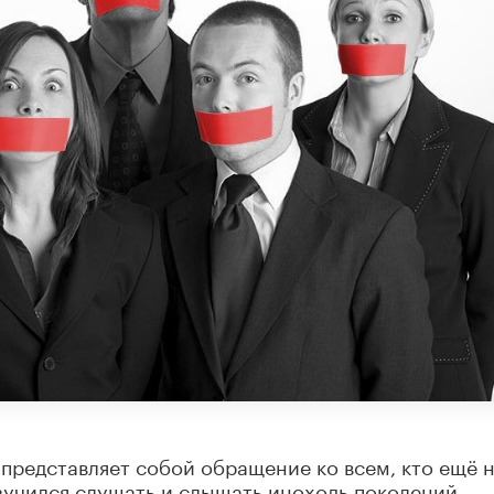
представляет собой обращение ко всем, кто ещё 
азучился слушать и слышать иноходь поколений.