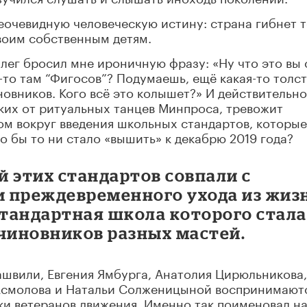
еочевидную человеческую истину: страна гибнет т
воим собственным детям.
оллег бросил мне ироничную фразу: «Ну что это вы 
-то там “Фигосов”? Подумаешь, ещё какая-то толс
вников. Кого всё это колышет?» И действительно
ёких от ритуальных танцев Минпроса, тревожит
ом вокруг введения школьных стандартов, которые
о бы то ни стало «вышить» к декабрю 2019 года?
 этих стандартов совпали с
 преждевременного ухода из жиз
тандартная школа которого стала
 чиновников разных мастей.
вили, Евгения Ямбурга, Анатолия Цирюльникова,
 Асмолова и Натальи Солженицыной воспринимают
ки ветеранов движения. Именно так поименовал н