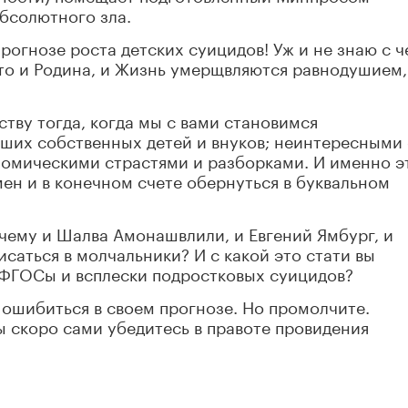
бсолютного зла.
прогнозе роста детских суицидов! Уж и не знаю с ч
что и Родина, и Жизнь умерщвляются равнодушием,
тву тогда, когда мы с вами становимся
ших собственных детей и внуков; неинтересными
омическими страстями и разборками. И именно э
мен и в конечном счете обернуться в буквальном
очему и Шалва Амонашвлили, и Евгений Ямбург, и
саться в молчальники? И с какой это стати вы
 ФГОСы и всплески подростковых суицидов?
 ошибиться в своем прогнозе. Но промолчите.
ы скоро сами убедитесь в правоте провидения