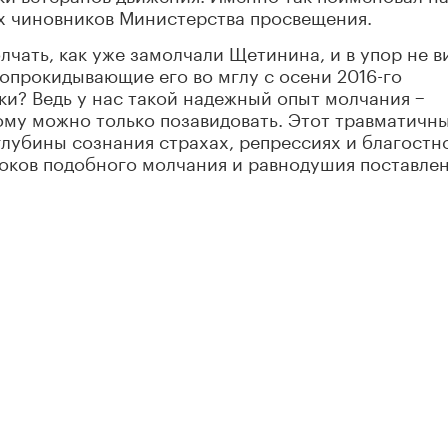
х чиновников Министерства просвещения.
лчать, как уже замолчали Щетинина, и в упор не в
 опрокидывающие его во мглу с осени 2016-го
и? Ведь у нас такой надежный опыт молчания −
рому можно только позавидовать. Этот травматичн
глубины сознания страхах, репрессиях и благостн
оков подобного молчания и равнодушия поставле