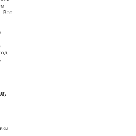
ем
Академик РАН предупредил, что
. Вот
ChatGPT отучит школьников думать
1 ИЮНЯ /
ШКОЛЬНИКИ
и
в
ход
,
я,
вки