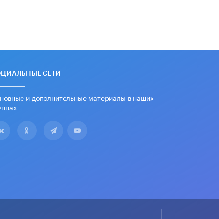
школьные учебники примеры
женщин-инженеров
5 ИЮНЯ /
УЧЕБНИКИ
Уличенный в списывании школьник
вернул себе призовое место на
олимпиаде через суд
5 ИЮНЯ /
ЧТО ПРОИСХОДИТ?
ОЦИАЛЬНЫЕ СЕТИ
«Евгений Онегин» станет
обязательным для повторения в 10–
новные и дополнительные материалы в наших
11-х классах
уппах
4 ИЮНЯ /
КАЧЕСТВО ОБРАЗОВАНИЯ
В Общественной палате предложили
шить школьную форму с учетом
национальных традиций регионов
4 ИЮНЯ /
ШКОЛЬНИКИ
В Госдуме предложили ввести
онлайн-формат для апелляций ЕГЭ
3 ИЮНЯ /
ЕГЭ И ОГЭ
​Яндекс выпустил бесплатный курс