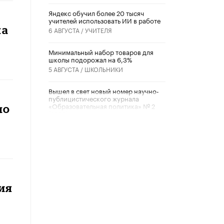
​Яндекс обучил более 20 тысяч
учителей использовать ИИ в работе
на
6 АВГУСТА /
УЧИТЕЛЯ
Минимальный набор товаров для
школы подорожал на 6,3%
5 АВГУСТА /
ШКОЛЬНИКИ
Вышел в свет новый номер научно-
публицистического журнала
«Образовательная политика» № 2
по
(2026)
3 ИЮЛЯ /
АНОНС
Школьники и студенты Москвы
почтили память героев Великой
Отечественной войны
22 ИЮНЯ /
ГОРОДСКОЕ ОБРАЗОВАНИЕ
ия
«Егор, давай во двор!»
22 ИЮНЯ /
АНОНС
Из закона о регулировании ИИ