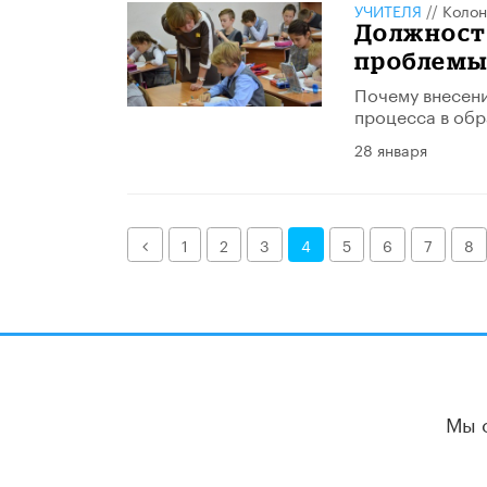
УЧИТЕЛЯ
//
Колон
Должност
проблем
Почему внесен
процесса в обр
28 января
Назад
1
2
3
4
5
6
7
8
Мы 